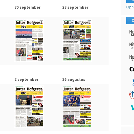
Opha
30 september
23 september
O
2 september
26 augustus