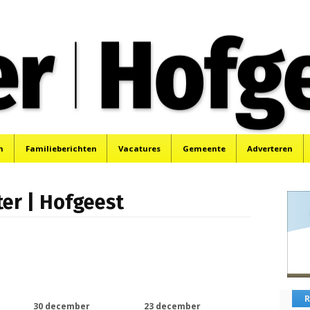
oek, Santpoort, Driehuis en Spaarnwoude.
n
Familieberichten
Vacatures
Gemeente
Adverteren
ter | Hofgeest
R
30 december
23 december