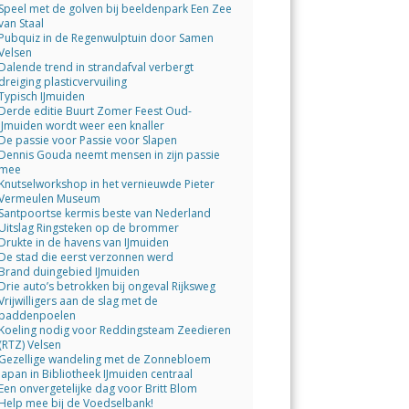
Speel met de golven bij beeldenpark Een Zee
van Staal
Pubquiz in de Regenwulptuin door Samen
Velsen
Dalende trend in strandafval verbergt
dreiging plasticvervuiling
Typisch IJmuiden
Derde editie Buurt Zomer Feest Oud-
IJmuiden wordt weer een knaller
De passie voor Passie voor Slapen
Dennis Gouda neemt mensen in zijn passie
mee
Knutselworkshop in het vernieuwde Pieter
Vermeulen Museum
Santpoortse kermis beste van Nederland
Uitslag Ringsteken op de brommer
Drukte in de havens van IJmuiden
De stad die eerst verzonnen werd
Brand duingebied IJmuiden
Drie auto’s betrokken bij ongeval Rijksweg
Vrijwilligers aan de slag met de
paddenpoelen
Koeling nodig voor Reddingsteam Zeedieren
(RTZ) Velsen
Gezellige wandeling met de Zonnebloem
Japan in Bibliotheek IJmuiden centraal
Een onvergetelijke dag voor Britt Blom
Help mee bij de Voedselbank!