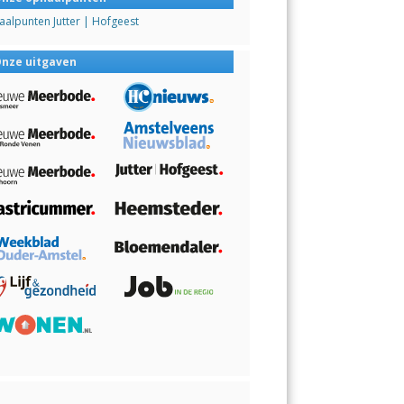
alpunten Jutter | Hofgeest
nze uitgaven