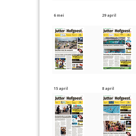
6 mei
29 april
15 april
8 april