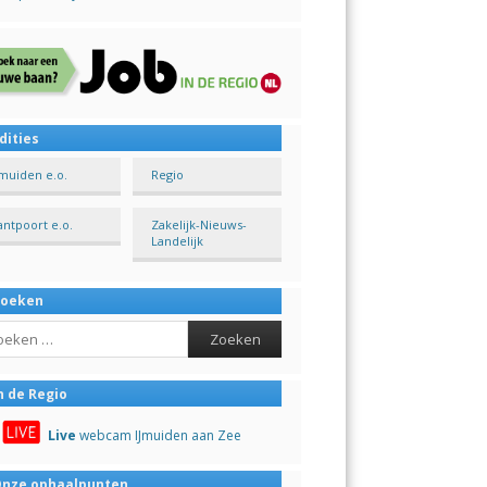
dities
Jmuiden e.o.
Regio
antpoort e.o.
Zakelijk-Nieuws-
Landelijk
Zoeken
ch
n de Regio
Live
webcam IJmuiden aan Zee
nze ophaalpunten