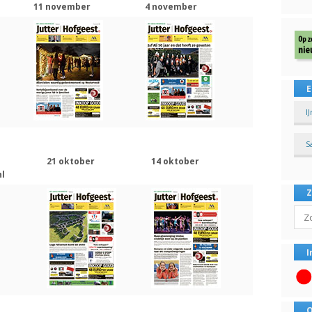
11 november
4 november
E
I
S
21 oktober
14 oktober
l
Sear
I
O