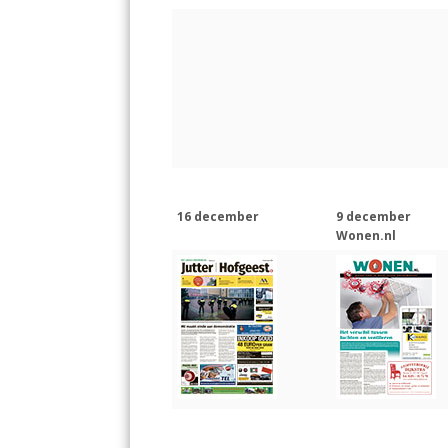
b
s
e
l
n
o
A
dI
o
p
n
k
p
16 december
9 december
Wonen.nl