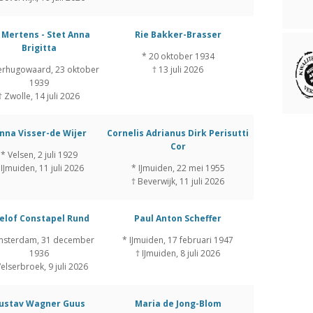
 Mertens - Stet Anna
Rie Bakker-Brasser
Brigitta
* 20 oktober 1934
erhugowaard, 23 oktober
† 13 juli 2026
1939
† Zwolle, 14 juli 2026
anna Visser-de Wijer
Cornelis Adrianus Dirk Perisutti
Cor
* Velsen, 2 juli 1929
 IJmuiden, 11 juli 2026
* IJmuiden, 22 mei 1955
† Beverwijk, 11 juli 2026
elof Constapel Rund
Paul Anton Scheffer
msterdam, 31 december
* IJmuiden, 17 februari 1947
1936
† IJmuiden, 8 juli 2026
Velserbroek, 9 juli 2026
ustav Wagner Guus
Maria de Jong-Blom