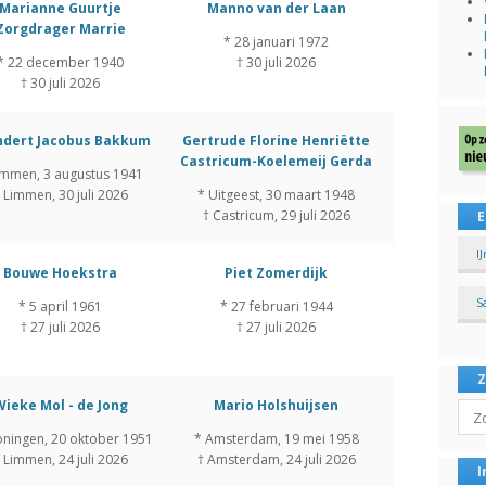
Marianne Guurtje
Manno van der Laan
Zorgdrager Marrie
* 28 januari 1972
* 22 december 1940
† 30 juli 2026
† 30 juli 2026
ndert Jacobus Bakkum
Gertrude Florine Henriëtte
Castricum-Koelemeij Gerda
immen, 3 augustus 1941
 Limmen, 30 juli 2026
* Uitgeest, 30 maart 1948
† Castricum, 29 juli 2026
E
I
Bouwe Hoekstra
Piet Zomerdijk
S
* 5 april 1961
* 27 februari 1944
† 27 juli 2026
† 27 juli 2026
Wieke Mol - de Jong
Mario Holshuijsen
Sear
oningen, 20 oktober 1951
* Amsterdam, 19 mei 1958
 Limmen, 24 juli 2026
† Amsterdam, 24 juli 2026
I