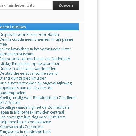
ch
ecent nieuws
De passie voor Passie voor Slapen
Dennis Gouda neemt mensen in zijn passie
mee
Knutselworkshop in het vernieuwde Pieter
Vermeulen Museum
Santpoortse kermis beste van Nederland
Uitslag Ringsteken op de brommer
Drukte in de havens van IJmuiden
De stad die eerst verzonnen werd
Brand duingebied IJmuiden
Drie auto’s betrokken bij ongeval Rijksweg
Vrijwilligers aan de slag met de
paddenpoelen
Koeling nodig voor Reddingsteam Zeedieren
(RTZ) Velsen
Gezellige wandeling met de Zonnebloem
Japan in Bibliotheek IJmuiden centraal
Een onvergetelijke dag voor Britt Blom
Help mee bij de Voedselbank!
Kanovaren als Zomerpret
Zangavond in de Nieuwe Kerk