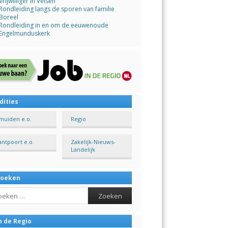
Vrijwilliger in Velsen
Rondleiding langs de sporen van familie
Boreel
Rondleiding in en om de eeuwenoude
Engelmunduskerk
dities
Jmuiden e.o.
Regio
antpoort e.o.
Zakelijk-Nieuws-
Landelijk
Zoeken
ch
n de Regio