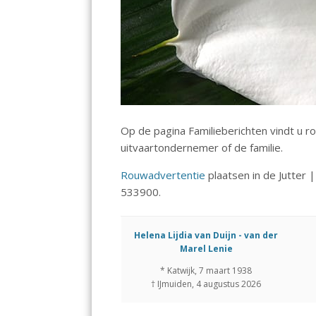
b
s
e
l
n
o
A
dI
o
p
n
k
p
Op de pagina Familieberichten vindt u
uitvaartondernemer of de familie.
Rouwadvertentie
plaatsen in de Jutter 
533900.
Helena Lijdia van Duijn - van der
Marel Lenie
* Katwijk, 7 maart 1938
† IJmuiden, 4 augustus 2026