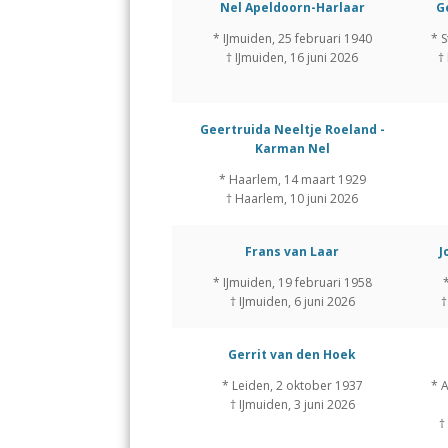
Nel Apeldoorn-Harlaar
G
* IJmuiden, 25 februari 1940
* S
† IJmuiden, 16 juni 2026
†
Geertruida Neeltje Roeland -
Karman Nel
* Haarlem, 14 maart 1929
† Haarlem, 10 juni 2026
Frans van Laar
J
* IJmuiden, 19 februari 1958
*
† IJmuiden, 6 juni 2026
†
Gerrit van den Hoek
* Leiden, 2 oktober 1937
* 
† IJmuiden, 3 juni 2026
†