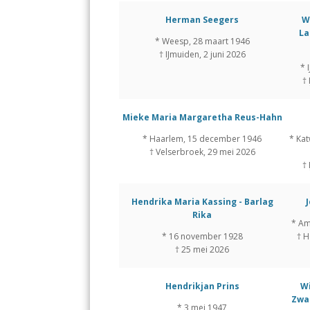
Herman Seegers
W
La
* Weesp, 28 maart 1946
† IJmuiden, 2 juni 2026
* 
†
Mieke Maria Margaretha Reus-Hahn
* Haarlem, 15 december 1946
* Kat
† Velserbroek, 29 mei 2026
†
Hendrika Maria Kassing - Barlag
Rika
* Am
* 16 november 1928
† H
† 25 mei 2026
Hendrikjan Prins
Wi
Zwa
* 3 mei 1947