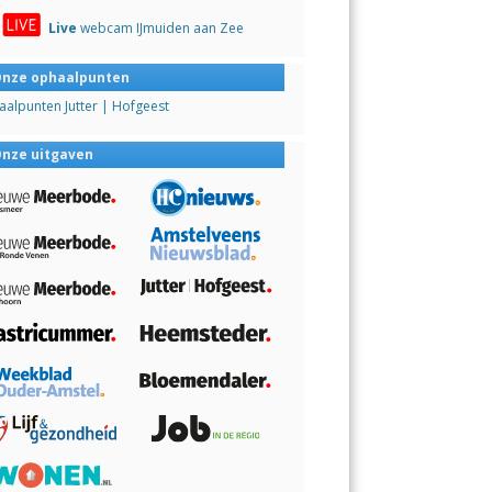
Live
webcam IJmuiden aan Zee
nze ophaalpunten
alpunten Jutter | Hofgeest
nze uitgaven