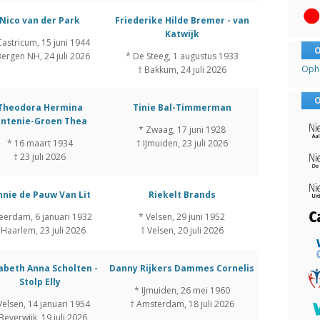
Nico van der Park
Friederike Hilde Bremer - van
Katwijk
Castricum, 15 juni 1944
O
Bergen NH, 24 juli 2026
* De Steeg, 1 augustus 1933
Opha
† Bakkum, 24 juli 2026
O
Theodora Hermina
Tinie Bal-Timmerman
intenie-Groen Thea
* Zwaag, 17 juni 1928
* 16 maart 1934
† IJmuiden, 23 juli 2026
† 23 juli 2026
nnie de Pauw Van Lit
Riekelt Brands
eerdam, 6 januari 1932
* Velsen, 29 juni 1952
 Haarlem, 23 juli 2026
† Velsen, 20 juli 2026
sabeth Anna Scholten -
Danny Rijkers Dammes Cornelis
Stolp Elly
* IJmuiden, 26 mei 1960
Velsen, 14 januari 1954
† Amsterdam, 18 juli 2026
Beverwijk, 19 juli 2026