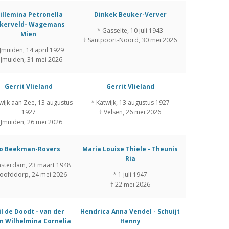
illemina Petronella
Dinkek Beuker-Verver
kerveld- Wagemans
* Gasselte, 10 juli 1943
Mien
† Santpoort-Noord, 30 mei 2026
IJmuiden, 14 april 1929
 IJmuiden, 31 mei 2026
Gerrit Vlieland
Gerrit Vlieland
wijk aan Zee, 13 augustus
* Katwijk, 13 augustus 1927
1927
† Velsen, 26 mei 2026
 IJmuiden, 26 mei 2026
Jo Beekman-Rovers
Maria Louise Thiele - Theunis
Ria
sterdam, 23 maart 1948
oofddorp, 24 mei 2026
* 1 juli 1947
† 22 mei 2026
l de Doodt - van der
Hendrica Anna Vendel - Schuijt
n Wilhelmina Cornelia
Henny