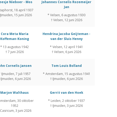
eesje Nieboer - Mos
Johannes Cornelis Rozemeijer
Jan
taphorst, 18 april 1937
 IJmuiden, 15 juni 2026
* Velsen, 6 augustus 1930
† Velsen, 12 juni 2026
Cora Meta Maria
Hendrina Jacoba Geijteman -
Koffeman-Koning
van der Sluis Henny
* 13 augustus 1942
* Velsen, 12 april 1941
† 7 juni 2026
† Velsen, 6 juni 2026
ohn Cornelis Jansen
Tom Louis Bolland
 IJmuiden, 7 juli 1957
* Amsterdam, 15 augustus 1941
 IJmuiden, 6 juni 2026
† IJmuiden, 6 juni 2026
Marjon Walthaus
Gerrit van den Hoek
Amsterdam, 30 oktober
* Leiden, 2 oktober 1937
1952
† IJmuiden, 3 juni 2026
 Casricum, 3 juni 2026