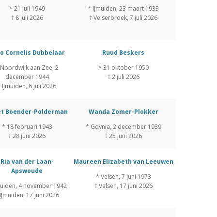
* 21 juli 1949
* IJmuiden, 23 maart 1933
† 8 juli 2026
† Velserbroek, 7 juli 2026
o Cornelis Dubbelaar
Ruud Beskers
 Noordwijk aan Zee, 2
* 31 oktober 1950
december 1944
† 2 juli 2026
† IJmuiden, 6 juli 2026
et Boender-Polderman
Wanda Zomer-Plokker
* 18 februari 1943
* Gdynia, 2 december 1939
† 28 juni 2026
† 25 juni 2026
Ria van der Laan-
Maureen Elizabeth van Leeuwen
Apswoude
* Velsen, 7 juni 1973
muiden, 4 november 1942
† Velsen, 17 juni 2026
 IJmuiden, 17 juni 2026