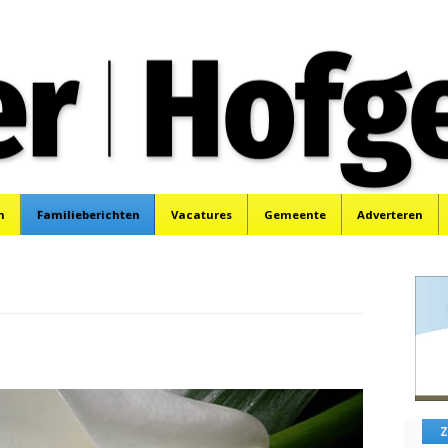
oek, Santpoort, Driehuis en Spaarnwoude.
n
Familieberichten
Vacatures
Gemeente
Adverteren
Z