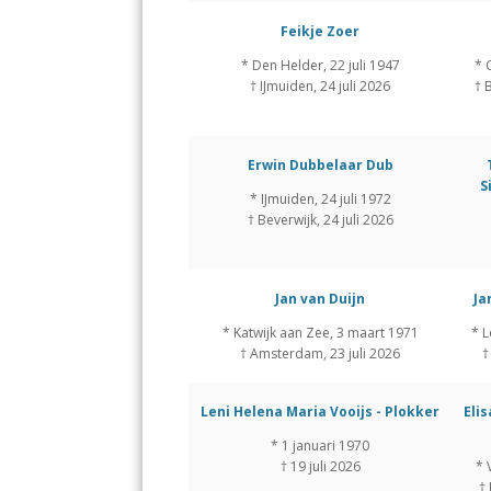
Feikje Zoer
* Den Helder, 22 juli 1947
* 
† IJmuiden, 24 juli 2026
† 
Erwin Dubbelaar Dub
S
* IJmuiden, 24 juli 1972
† Beverwijk, 24 juli 2026
Jan van Duijn
Ja
* Katwijk aan Zee, 3 maart 1971
* L
† Amsterdam, 23 juli 2026
†
Leni Helena Maria Vooijs - Plokker
Eli
* 1 januari 1970
† 19 juli 2026
* 
† 