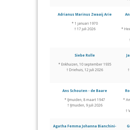
Adrianus Marinus Zwaaij Arie
An
* 1 januari 1970
† 17 juli 2026
* He
Siebe Rolle
J
* Enkhuizen, 10 september 1935
† Driehuis, 12 juli 2026
†
Ans Schouten - de Baare
Ro
* IJmuiden, 8 maart 1947
* A
† IJmuiden, 9 juli 2026
† 
Agatha Femma Johanna Bianchini-
G