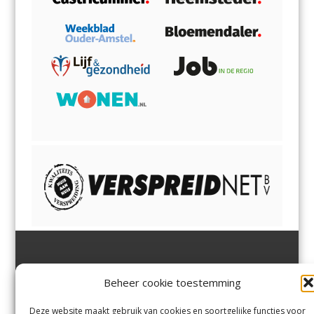
Jutter | Hofgeest
IJmuiden,
en
Velsen-Noord
Beheer cookie toestemming
Margadantstraat 34
Velserbroek
,
Velsen-Zuid,
1976 DN IJmuiden
Santpoort-Noord
,
Santpoort-
0255-533900
Zuid
,
Driehuis
en
Deze website maakt gebruik van cookies en soortgelijke functies voor