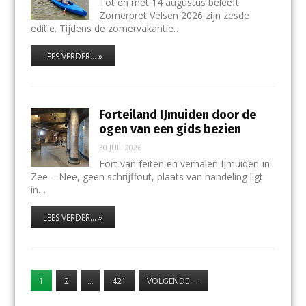
Tot en met 14 augustus beleeft
Zomerpret Velsen 2026 zijn zesde
editie. Tijdens de zomervakantie…
LEES VERDER... »
Forteiland IJmuiden door de
ogen van een gids bezien
30 JULI 2026
Fort van feiten en verhalen IJmuiden-in-
Zee – Nee, geen schrijffout, plaats van handeling ligt
in…
LEES VERDER... »
1
2
…
421
VOLGENDE
→