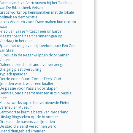
Fatima vindt zelfvertrouwen bij het Taalhuis
van De Bibliotheek Velsen
Gratis workshop kennismaken met de lokale
politiek en democratie
Jacob Visser en zoon Dave maken hun droom
waar
Friso van Saase ‘Fittest Teen on Earth’
Meester Serné haalt herinneringen op
Vandaag in het duin
Speel met de golven bij beeldenpark Een Zee
van Staal
Pubquiz in de Regenwulptuin door Samen
Velsen
Dalende trend in strandafval verbergt
dreiging plasticvervuiling
Typisch IJmuiden
Derde editie Buurt Zomer Feest Oud-
IJmuiden wordt weer een knaller
De passie voor Passie voor Slapen
Dennis Gouda neemt mensen in zijn passie
mee
Knutselworkshop in het vernieuwde Pieter
Vermeulen Museum
Santpoortse kermis beste van Nederland
Uitslag Ringsteken op de brommer
Drukte in de havens van IJmuiden
De stad die eerst verzonnen werd
Brand duingebied IJmuiden