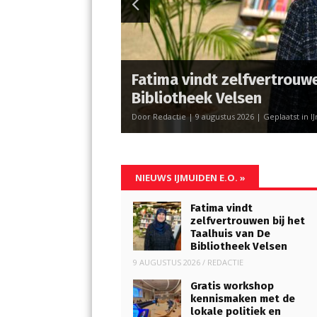
Fatima vindt zelfvertrouwe
Bibliotheek Velsen
Door Redactie | 9 augustus 2026 | Geplaatst in IJ
NIEUWS IJMUIDEN E.O.
»
Fatima vindt
zelfvertrouwen bij het
Taalhuis van De
Bibliotheek Velsen
9 AUGUSTUS 2026
/
REDACTIE
Gratis workshop
kennismaken met de
lokale politiek en