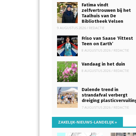
Fatima vindt
zelfvertrouwen bij het
Taalhuis van De
Bibliotheek Velsen
9 AUGUSTUS 2026
/
REDACTIE
Friso van Saase ‘Fittest
Teen on Earth’
8 AUGUSTUS 2026
/
REDACTIE
Vandaag in het duin
8 AUGUSTUS 2026
/
REDACTIE
Dalende trend in
strandafval verbergt
dreiging plasticvervuilin
7 AUGUSTUS 2026
/
REDACTIE
ZAKELIJK-NIEUWS-LANDELIJK
»