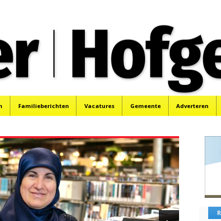
oek, Santpoort, Driehuis en Spaarnwoude.
n
Familieberichten
Vacatures
Gemeente
Adverteren
R