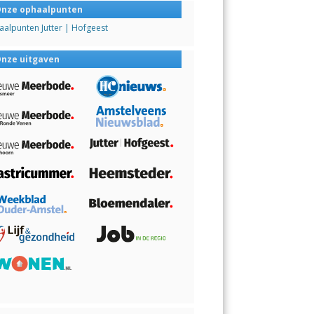
nze ophaalpunten
alpunten Jutter | Hofgeest
nze uitgaven