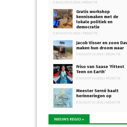
9 AUGUSTUS 2026
/
REDACTIE
Gratis workshop
kennismaken met de
lokale politiek en
democratie
9 AUGUSTUS 2026
/
REDACTIE
Jacob Visser en zoon Da
maken hun droom waar
9 AUGUSTUS 2026
/
REDACTIE
Friso van Saase ‘Fittest
Teen on Earth’
8 AUGUSTUS 2026
/
REDACTIE
Meester Serné haalt
herinneringen op
8 AUGUSTUS 2026
/
REDACTIE
NIEUWS REGIO
»