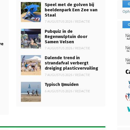
O
Speel met de golven bij
beeldenpark Een Zee van
Opha
Staal
7 AUGUSTUS 2026
/
REDACTIE
O
Pubquiz in de
Regenwulptuin door
Samen Velsen
ve
7 AUGUSTUS 2026
/
REDACTIE
Dalende trend in
strandafval verbergt
dreiging plasticvervuiling
7 AUGUSTUS 2026
/
REDACTIE
Typisch IJmuiden
6 AUGUSTUS 2026
/
REDACTIE