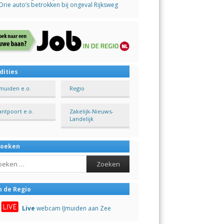
Drie auto’s betrokken bij ongeval Rijksweg
dities
Jmuiden e.o.
Regio
antpoort e.o.
Zakelijk-Nieuws-
Landelijk
Zoeken
ch
n de Regio
Live
webcam IJmuiden aan Zee