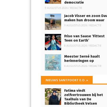
democratie
9 AUGUSTUS 2026
/
REDACTIE
Jacob Visser en zoon Da
maken hun droom waar
9 AUGUSTUS 2026
/
REDACTIE
Friso van Saase ‘Fittest
Teen on Earth’
8 AUGUSTUS 2026
/
REDACTIE
Meester Serné haalt
herinneringen op
8 AUGUSTUS 2026
/
REDACTIE
NIEUWS SANTPOORT E.O.
»
Fatima vindt
zelfvertrouwen bij het
Taalhuis van De
Bibliotheek Velsen