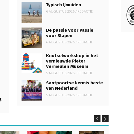
Typisch IJmuiden
6 AUGUSTUS 2026
/
REDACTIE
De passie voor Passie
voor Slapen
6 AUGUSTUS 2026
/
REDACTIE
Knutselworkshop in het
vernieuwde Pieter
Vermeulen Museum
5 AUGUSTUS 2026
/
REDACTIE
Santpoortse kermis beste
van Nederland
5 AUGUSTUS 2026
/
REDACTIE
g