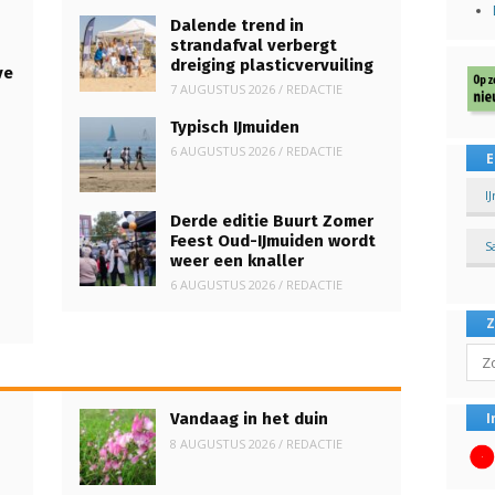
Dalende trend in
strandafval verbergt
dreiging plasticvervuiling
ve
7 AUGUSTUS 2026
/
REDACTIE
Typisch IJmuiden
6 AUGUSTUS 2026
/
REDACTIE
E
I
Derde editie Buurt Zomer
Feest Oud-IJmuiden wordt
S
weer een knaller
6 AUGUSTUS 2026
/
REDACTIE
Sear
I
Vandaag in het duin
8 AUGUSTUS 2026
/
REDACTIE