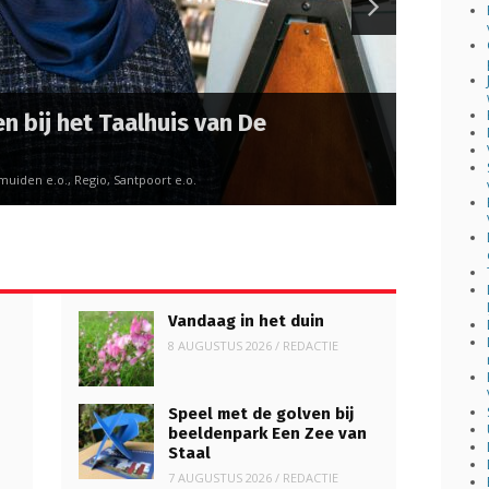
n bij het Taalhuis van De
muiden e.o., Regio, Santpoort e.o.
Vandaag in het duin
8 AUGUSTUS 2026
/
REDACTIE
Speel met de golven bij
beeldenpark Een Zee van
Staal
7 AUGUSTUS 2026
/
REDACTIE