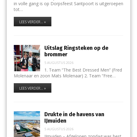
in volle gang is op Dorpsfeest Santpoort is uitgeroepen
tot…
LEES VERDER... »
Uitslag Ringsteken op de
brommer
5 AUGUSTUS 2026
1. Team “The Best Dressed Men” (Fred
Molenaar en zoon Mats Molenaar) 2. Team “Free…
LEES VERDER... »
Drukte in de havens van
IJmuiden
5 AUGUSTUS 2026
IJmuiden – Afgelopen zondag was best