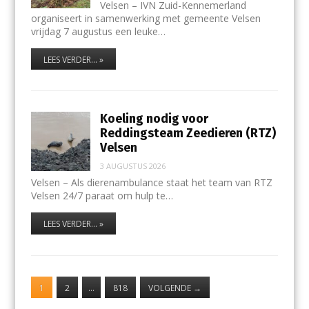
Velsen – IVN Zuid-Kennemerland
organiseert in samenwerking met gemeente Velsen
vrijdag 7 augustus een leuke…
LEES VERDER... »
Koeling nodig voor
Reddingsteam Zeedieren (RTZ)
Velsen
3 AUGUSTUS 2026
Velsen – Als dierenambulance staat het team van RTZ
Velsen 24/7 paraat om hulp te…
LEES VERDER... »
1
2
…
818
VOLGENDE
→