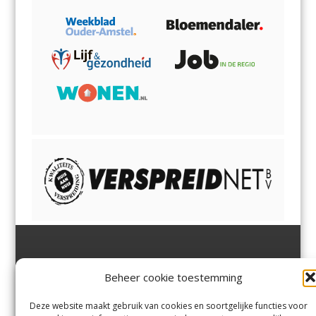
Jutter | Hofgeest
IJmuiden,
en
Velsen-Noord
Beheer cookie toestemming
Margadantstraat 34
Velserbroek
,
Velsen-Zuid,
1976 DN IJmuiden
Santpoort-Noord
,
Santpoort-
0255-533900
Zuid
,
Driehuis
en
Deze website maakt gebruik van cookies en soortgelijke functies voor
info@jutter.nl
of
info@hofgee
Spaarnwoude
.