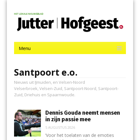
Menu
Skip
Jutter | Hofgeest
to
content
Het laatste nieuws uit IJmuiden, Velsen, Velserbroek, Santpoort,
Driehuis en Spaarnwoude.
Menu
Skip
to
content
Santpoort e.o.
Nieuws uit IJmuiden, en Velsen-Noord
Velserbroek, Velsen-Zuid, Santpoort-Noord, Santpoort-
Zuid, Driehuis en Spaarnwoude.
Dennis Gouda neemt mensen
in zijn passie mee
5 AUGUSTUS 2026
‘Voor het toelaten van de emoties