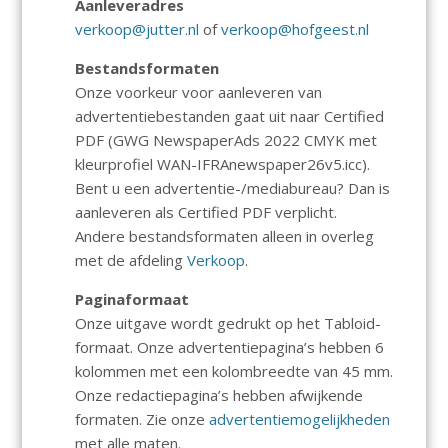
o
p
n
Aanleveradres
k
p
verkoop@jutter.nl
of
verkoop@hofgeest.nl
Bestandsformaten
Onze voorkeur voor aanleveren van
advertentiebestanden gaat uit naar Certified
PDF (GWG NewspaperAds 2022 CMYK met
kleurprofiel WAN-IFRAnewspaper26v5.icc).
Bent u een advertentie-/mediabureau? Dan is
aanleveren als Certified PDF verplicht.
Andere bestandsformaten alleen in overleg
met de afdeling
Verkoop
.
Paginaformaat
Onze uitgave wordt gedrukt op het Tabloid-
formaat. Onze advertentiepagina’s hebben 6
kolommen met een kolombreedte van 45 mm.
Onze redactiepagina’s hebben afwijkende
formaten. Zie onze
advertentiemogelijkheden
met alle maten.