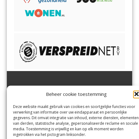
Jutter | Hofgeest
IJmuiden,
en
Velsen-Noord
Beheer cookie toestemming
Margadantstraat 34
Velserbroek
,
Velsen-Zuid,
1976 DN IJmuiden
Santpoort-Noord
,
Santpoort-
0255-533900
Zuid
,
Driehuis
en
Deze website maakt gebruik van cookies en soortgelijke functies voor
info@jutter.nl
of
info@hofgee
Spaarnwoude
.
verwerking van informatie over uw eindapparaat en persoonlijke
st.nl
gegevens. Dit omvat integratie van inhoud, externe diensten, elementen
van derden, statistische analyse, gepersonaliseerde reclame en sociale
media. Toestemming is vrijwillig en kan op elk moment worden
Contact
ingetrokken via het pictogram linksonder.
Andere uitgaven