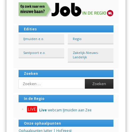
Edities
IJmuiden e.o.
Regio
Santpoort e.o.
Zakelijk-Nieuws-
Landelijk
Zoeken
Search
In de Regio
Live
webcam IJmuiden aan Zee
Onze ophaalpunten
Ophaalpunten Jutter | Hofgeest