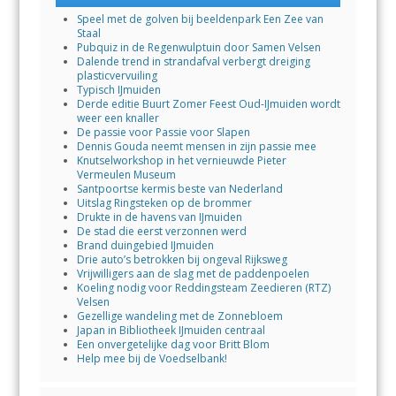
Speel met de golven bij beeldenpark Een Zee van
Staal
Pubquiz in de Regenwulptuin door Samen Velsen
Dalende trend in strandafval verbergt dreiging
plasticvervuiling
Typisch IJmuiden
Derde editie Buurt Zomer Feest Oud-IJmuiden wordt
weer een knaller
De passie voor Passie voor Slapen
Dennis Gouda neemt mensen in zijn passie mee
Knutselworkshop in het vernieuwde Pieter
Vermeulen Museum
Santpoortse kermis beste van Nederland
Uitslag Ringsteken op de brommer
Drukte in de havens van IJmuiden
De stad die eerst verzonnen werd
Brand duingebied IJmuiden
Drie auto’s betrokken bij ongeval Rijksweg
Vrijwilligers aan de slag met de paddenpoelen
Koeling nodig voor Reddingsteam Zeedieren (RTZ)
Velsen
Gezellige wandeling met de Zonnebloem
Japan in Bibliotheek IJmuiden centraal
Een onvergetelijke dag voor Britt Blom
Help mee bij de Voedselbank!