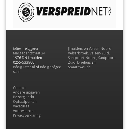
Jutter | Hofgeest
IJmuiden,
en
Velsen-Noord
Margadantstraat 34
Velserbroek
,
Velsen-Zuid,
1976 DN IJmuiden
Santpoort-Noord
,
Santpoort-
0255-533900
Zuid
,
Driehuis
en
info@jutter.nl
of
info@hofgee
Spaarnwoude
.
st.nl
Contact
Andere uitgaven
Bezorgklacht
Ophaalpunten
Vacatures
Voorwaarden
Privacyverklaring