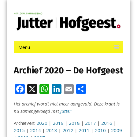
Menu
Skip
Jutter | Hofgeest
to
content
Het laatste nieuws uit IJmuiden, Velsen, Velserbroek, Santpoort,
Driehuis en Spaarnwoude.
Menu
Skip
to
content
Archief 2020 – De Hofgeest
F
X
W
Li
E
D
ac
h
n
m
el
Het archief wordt niet meer aangevuld. Deze krant is
e
at
k
ai
e
nu samengevoegd met
Jutter
b
s
e
l
n
Archieven:
2020
|
2019
|
2018
|
2017
|
2016
|
o
A
dI
2015
|
2014
|
2013
|
2012
|
2011
|
2010
|
2009