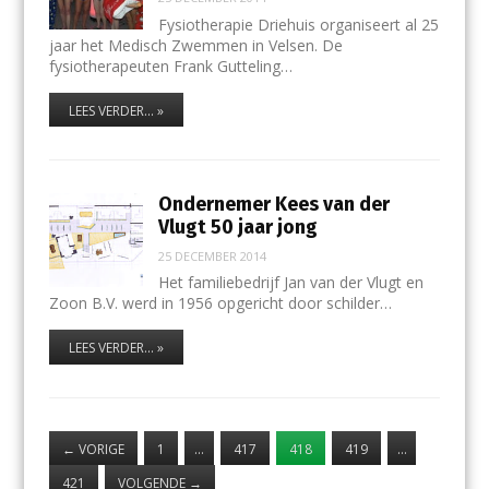
Fysiotherapie Driehuis organiseert al 25
jaar het Medisch Zwemmen in Velsen. De
fysiotherapeuten Frank Gutteling…
LEES VERDER... »
Ondernemer Kees van der
Vlugt 50 jaar jong
25 DECEMBER 2014
Het familiebedrijf Jan van der Vlugt en
Zoon B.V. werd in 1956 opgericht door schilder…
LEES VERDER... »
←
VORIGE
1
…
417
418
419
…
421
VOLGENDE
→