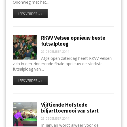
Orionweg met het…
LEES VERDER... »
RKVV Velsen opnieuw beste
futsalploeg
29 DECEMBER 2014
Afgelopen zaterdag heeft RKVV Velsen
zich in een zinderende finale opnieuw de sterkste
futsalploeg van…
LEES VERDER... »
Vijftiende Hofstede
biljarttoernooi van start
29 DECEMBER 2014
In januari wordt alweer voor de