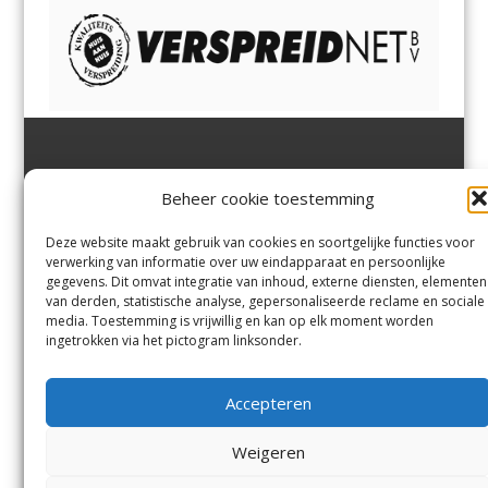
Jutter | Hofgeest
IJmuiden,
en
Velsen-Noord
Beheer cookie toestemming
Margadantstraat 34
Velserbroek
,
Velsen-Zuid,
1976 DN IJmuiden
Santpoort-Noord
,
Santpoort-
0255-533900
Zuid
,
Driehuis
en
Deze website maakt gebruik van cookies en soortgelijke functies voor
info@jutter.nl
of
info@hofgee
Spaarnwoude
.
verwerking van informatie over uw eindapparaat en persoonlijke
st.nl
gegevens. Dit omvat integratie van inhoud, externe diensten, elementen
van derden, statistische analyse, gepersonaliseerde reclame en sociale
media. Toestemming is vrijwillig en kan op elk moment worden
Contact
ingetrokken via het pictogram linksonder.
Andere uitgaven
Bezorgklacht
Ophaalpunten
Accepteren
Vacatures
Voorwaarden
Privacyverklaring
Weigeren