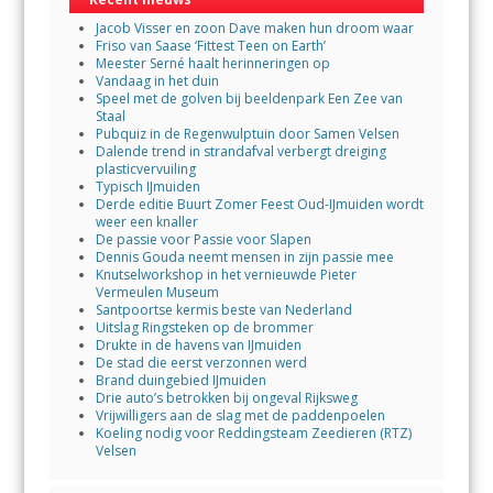
Jacob Visser en zoon Dave maken hun droom waar
Friso van Saase ‘Fittest Teen on Earth’
Meester Serné haalt herinneringen op
Vandaag in het duin
Speel met de golven bij beeldenpark Een Zee van
Staal
Pubquiz in de Regenwulptuin door Samen Velsen
Dalende trend in strandafval verbergt dreiging
plasticvervuiling
Typisch IJmuiden
Derde editie Buurt Zomer Feest Oud-IJmuiden wordt
weer een knaller
De passie voor Passie voor Slapen
Dennis Gouda neemt mensen in zijn passie mee
Knutselworkshop in het vernieuwde Pieter
Vermeulen Museum
Santpoortse kermis beste van Nederland
Uitslag Ringsteken op de brommer
Drukte in de havens van IJmuiden
De stad die eerst verzonnen werd
Brand duingebied IJmuiden
Drie auto’s betrokken bij ongeval Rijksweg
Vrijwilligers aan de slag met de paddenpoelen
Koeling nodig voor Reddingsteam Zeedieren (RTZ)
Velsen