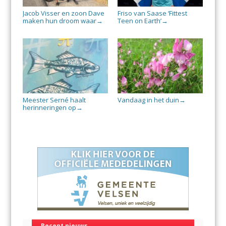
Jacob Visser en zoon Dave
Friso van Saase ‘Fittest
maken hun droom waar
Teen on Earth’
→
→
Meester Serné haalt
Vandaag in het duin
→
herinneringen op
→
Recent nieuws