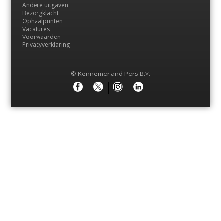
Andere uitgaven
Bezorgklacht
Ophaalpunten
Vacatures
Voorwaarden
Privacyverklaring
© Kennemerland Pers B.V.
Menu