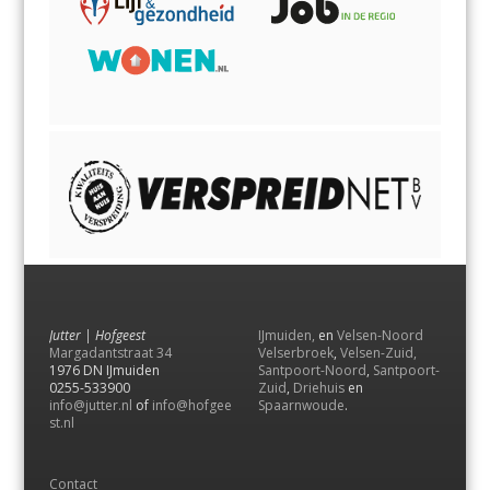
Jutter | Hofgeest
IJmuiden,
en
Velsen-Noord
Margadantstraat 34
Velserbroek
,
Velsen-Zuid,
1976 DN IJmuiden
Santpoort-Noord
,
Santpoort-
0255-533900
Zuid
,
Driehuis
en
info@jutter.nl
of
info@hofgee
Spaarnwoude
.
st.nl
Contact