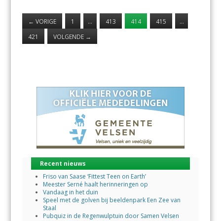
←
VORIGE
1
…
413
414
415
…
421
VOLGENDE
→
Recent nieuws
Friso van Saase ‘Fittest Teen on Earth’
Meester Serné haalt herinneringen op
Vandaag in het duin
Speel met de golven bij beeldenpark Een Zee van
Staal
Pubquiz in de Regenwulptuin door Samen Velsen