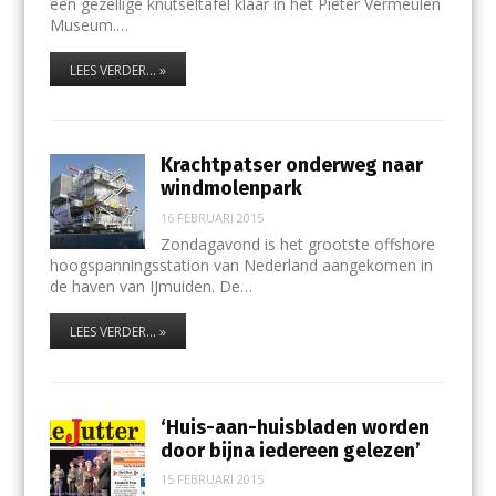
een gezellige knutseltafel klaar in het Pieter Vermeulen
Museum.…
LEES VERDER... »
Krachtpatser onderweg naar
windmolenpark
16 FEBRUARI 2015
Zondagavond is het grootste offshore
hoogspanningsstation van Nederland aangekomen in
de haven van IJmuiden. De…
LEES VERDER... »
‘Huis-aan-huisbladen worden
door bijna iedereen gelezen’
15 FEBRUARI 2015