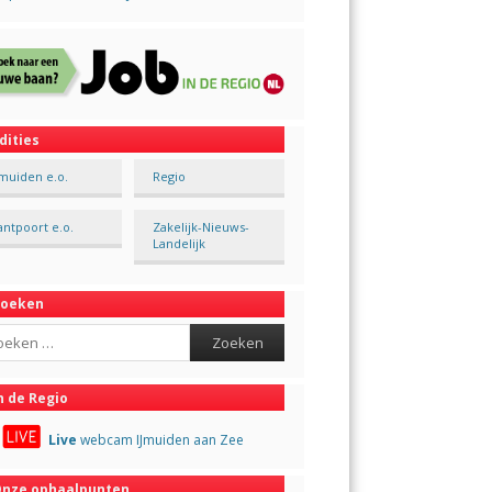
dities
Jmuiden e.o.
Regio
antpoort e.o.
Zakelijk-Nieuws-
Landelijk
Zoeken
ch
n de Regio
Live
webcam IJmuiden aan Zee
nze ophaalpunten