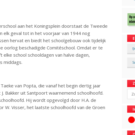
rschool aan het Koningsplein doorstaat de Tweede
n elk geval tot in het voorjaar van 1944 nog
E
sen hervat en biedt het schoolgebouw ook tijdelijk
 de oorlog beschadigde Comitéschool. Omdat er te
I
ft elke school schooldagen van halve dagen,
’s middags.
S
 Taeke van Popta, die vanaf het begin dertig jaar
Sear
t J. Bakker uit Santpoort waarnemend schoolhoofd.
schoolhoofd. Hij wordt opgevolgd door H.A. de
r W. Visser, het laatste schoolhoofd van de Groen
I
O