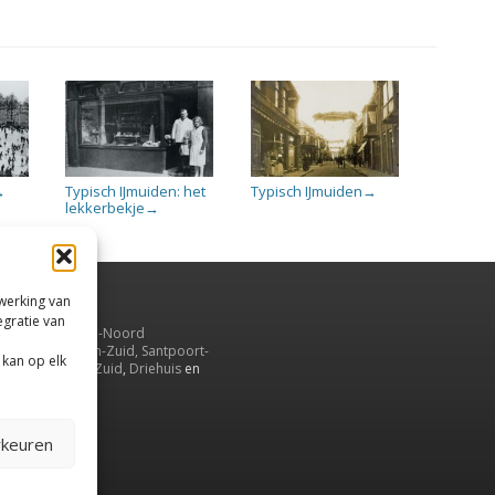
Typisch IJmuiden: het
Typisch IJmuiden
→
→
lekkerbekje
→
rwerking van
egratie van
uiden,
en
Velsen-Noord
serbroek
,
Velsen-Zuid,
Santpoort-
 kan op elk
ord
,
Santpoort-Zuid
,
Driehuis
en
aarnwoude
.
rkeuren