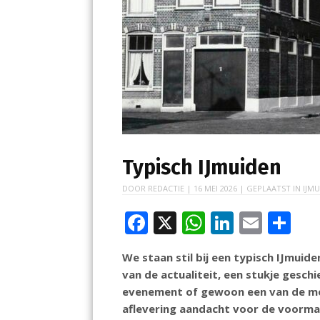
Typisch IJmuiden
DOOR
REDACTIE
|
16 MEI 2026
| GEPLAATST IN
IJMU
F
X
W
Li
E
D
ac
h
n
m
el
We staan stil bij een typisch IJmui
e
at
k
ai
e
van de actualiteit, een stukje gesch
b
s
e
l
n
evenement of gewoon een van de moo
o
A
dI
aflevering aandacht voor de voormal