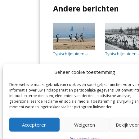
Andere berichten
Typisch IJmuiden
Typisch IJmuiden
→
Beheer cookie toestemming
Deze website maakt gebruik van cookies en soortgelijke functies voor ve
informatie over uw eindapparaat en persoonlijke gegevens. Dit omvat int
Jutter | Hofgeest
IJm
inhoud, externe diensten, elementen van derden, statistische analyse,
Margadantstraat 34
Vel
gepersonaliseerde reclame en sociale media. Toestemming is vrijwillig en
1976 DN IJmuiden
No
moment worden ingetrokken via het pictogram linksonder.
0255-533900
Sp
info@jutter.nl
of
info@hofgeest.nl
Accepteren
Weigeren
Bekijk voo
Privacyverklaring