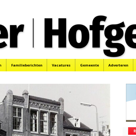
oek, Santpoort, Driehuis en Spaarnwoude.
n
Familieberichten
Vacatures
Gemeente
Adverteren
R