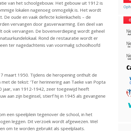
ratie van het schoolgebouw. Het gebouw uit 1912 is
Opha
sommige lokalen nagenoeg onmogelijk is. Het wordt
t. De oude en vaak defecte kolenkachels – de
O
orden vervangen door gasverwarming. Een deel van
rdt ook vervangen. De bovenverdieping wordt geheel
natuurkundelokaal. Rond de restauratie wordt er
een ter nagedachtenis van voormalig schoolhoofd
 7 maart 1950. Tijdens de heropening onthult de
et de tekst: ‘Ter herinnering aan Taeke van Popta
30 jaar, van 1912-1942, zeer toegewijd heeft
uw aan zijn beginsel, stierf hij in 1945 als gevangene
m een speelplein tegenover de school, in het
mogen leggen. Dit verzoek wordt afgewezen. Wel
en om te worden gebruikt als speelplaats.