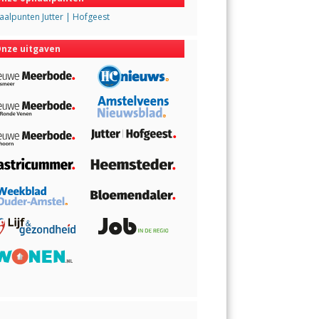
alpunten Jutter | Hofgeest
nze uitgaven