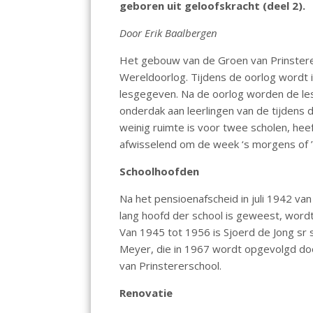
geboren uit geloofskracht (deel 2).
o
p
n
k
p
Door Erik Baalbergen
Het gebouw van de Groen van Prinstere
Wereldoorlog. Tijdens de oorlog wordt i
lesgegeven. Na de oorlog worden de les
onderdak aan leerlingen van de tijdens
weinig ruimte is voor twee scholen, hee
afwisselend om de week ‘s morgens of 
Schoolhoofden
Na het pensioenafscheid in juli 1942 van
lang hoofd der school is geweest, word
Van 1945 tot 1956 is Sjoerd de Jong sr 
Meyer, die in 1967 wordt opgevolgd doo
van Prinstererschool.
Renovatie