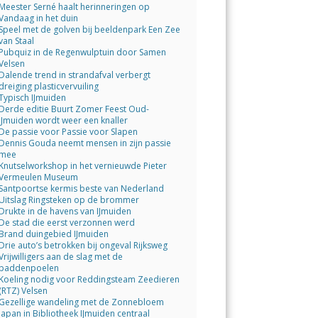
Meester Serné haalt herinneringen op
Vandaag in het duin
Speel met de golven bij beeldenpark Een Zee
van Staal
Pubquiz in de Regenwulptuin door Samen
Velsen
Dalende trend in strandafval verbergt
dreiging plasticvervuiling
Typisch IJmuiden
Derde editie Buurt Zomer Feest Oud-
IJmuiden wordt weer een knaller
De passie voor Passie voor Slapen
Dennis Gouda neemt mensen in zijn passie
mee
Knutselworkshop in het vernieuwde Pieter
Vermeulen Museum
Santpoortse kermis beste van Nederland
Uitslag Ringsteken op de brommer
Drukte in de havens van IJmuiden
De stad die eerst verzonnen werd
Brand duingebied IJmuiden
Drie auto’s betrokken bij ongeval Rijksweg
Vrijwilligers aan de slag met de
paddenpoelen
Koeling nodig voor Reddingsteam Zeedieren
(RTZ) Velsen
Gezellige wandeling met de Zonnebloem
Japan in Bibliotheek IJmuiden centraal