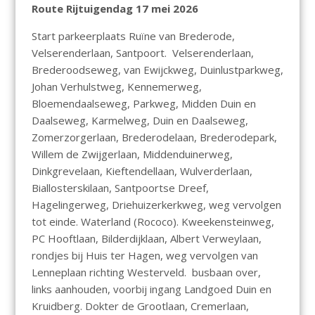
Route Rijtuigendag 17 mei 2026
Start parkeerplaats Ruïne van Brederode,
Velserenderlaan, Santpoort. Velserenderlaan,
Brederoodseweg, van Ewijckweg, Duinlustparkweg,
Johan Verhulstweg, Kennemerweg,
Bloemendaalseweg, Parkweg, Midden Duin en
Daalseweg, Karmelweg, Duin en Daalseweg,
Zomerzorgerlaan, Brederodelaan, Brederodepark,
Willem de Zwijgerlaan, Middenduinerweg,
Dinkgrevelaan, Kieftendellaan, Wulverderlaan,
Biallosterskilaan, Santpoortse Dreef,
Hagelingerweg, Driehuizerkerkweg, weg vervolgen
tot einde. Waterland (Rococo). Kweekensteinweg,
PC Hooftlaan, Bilderdijklaan, Albert Verweylaan,
rondjes bij Huis ter Hagen, weg vervolgen van
Lenneplaan richting Westerveld. busbaan over,
links aanhouden, voorbij ingang Landgoed Duin en
Kruidberg. Dokter de Grootlaan, Cremerlaan,