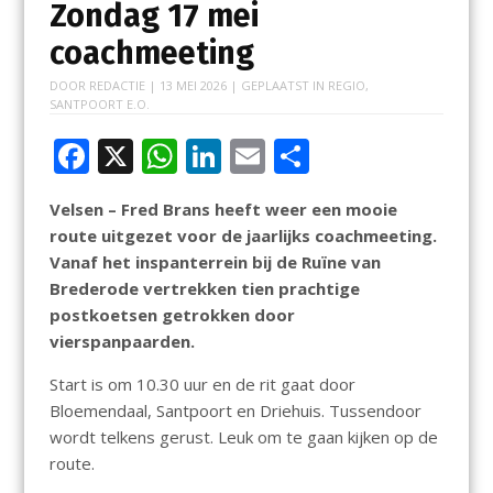
Zondag 17 mei
coachmeeting
DOOR
REDACTIE
|
13 MEI 2026
| GEPLAATST IN
REGIO
,
SANTPOORT E.O.
F
X
W
Li
E
D
ac
h
n
m
el
Velsen – Fred Brans heeft weer een mooie
e
at
k
ai
e
route uitgezet voor de jaarlijks coachmeeting.
b
s
e
l
n
Vanaf het inspanterrein bij de Ruïne van
o
A
dI
Brederode vertrekken tien prachtige
postkoetsen getrokken door
o
p
n
vierspanpaarden.
k
p
Start is om 10.30 uur en de rit gaat door
Bloemendaal, Santpoort en Driehuis. Tussendoor
wordt telkens gerust. Leuk om te gaan kijken op de
route.