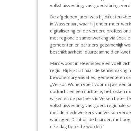
o
A
dI
volkshuisvesting, vastgoedsturing, verd
o
p
n
De afgelopen jaren was hij directeur-b
k
p
in Wassenaar, waar hij onder meer werk
digitalisering en de verdere professional
met regionale samenwerking via Sociale
gemeenten en partners gezamenlijk wer
beschikbaarheid, duurzaamheid en kwet
Marc woont in Heemstede en voelt zic
regio. Hij kijkt uit naar de kennismaki
bewonersorganisaties, gemeente en sa
,,Velison Wonen voelt voor mij als een o
opdracht en een nuchtere, betrokken man
wijken en de partners in Velsen beter te 
volkshuisvesting, vastgoed, regionale s
met de medewerkers van Velison verde
woningen. Dicht bij de huurder, met o
elke dag beter te worden.”