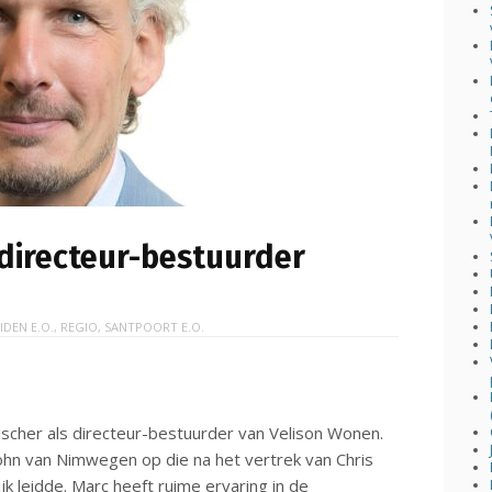
 directeur-bestuurder
IDEN E.O.
,
REGIO
,
SANTPOORT E.O.
ischer als directeur-bestuurder van Velison Wonen.
John van Nimwegen op die na het vertrek van Chris
jk leidde. Marc heeft ruime ervaring in de