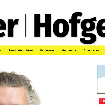
oek, Santpoort, Driehuis en Spaarnwoude.
n
Familieberichten
Vacatures
Gemeente
Adverteren
R