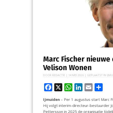
Marc Fischer nieuwe
Velison Wonen
DOOR
REDACTIE
|
14 MEI 2026
| GEPLAATST IN
IJMU
F
X
W
Li
E
D
ac
h
n
m
el
IJmuiden
– Per 1 augustus start Marc F
e
at
k
ai
e
Hij volgt interim-directeur-bestuurder 
b
s
e
l
n
Pettersson in 2025 de organisatie tijdeli