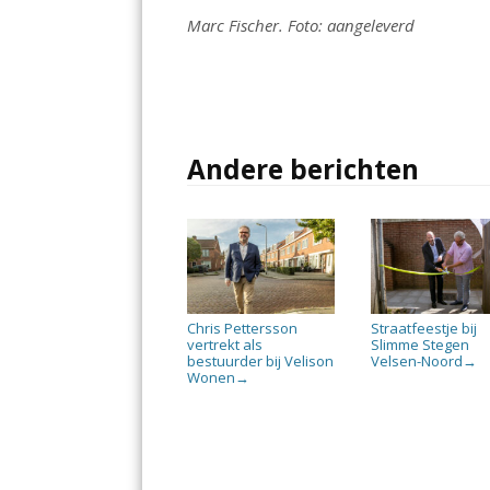
Marc Fischer. Foto: aangeleverd
Andere berichten
Chris Pettersson
Straatfeestje bij
vertrekt als
Slimme Stegen
bestuurder bij Velison
Velsen-Noord
→
Wonen
→