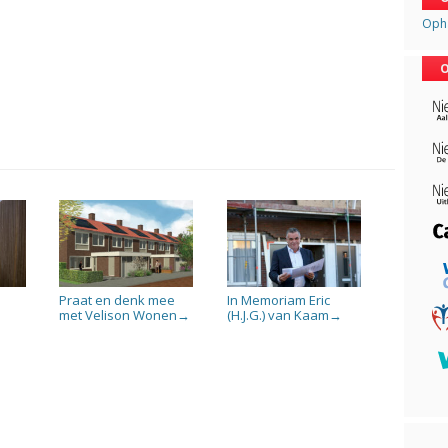
Opha
O
Praat en denk mee
In Memoriam Eric
met Velison Wonen
(H.J.G.) van Kaam
→
→