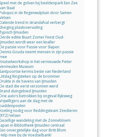
Speel met de golven bij beeldenpark Een Zee
van Staal
Pubquiz in de Regenwulptuin door Samen
Velsen
Dalende trend in strandafval verbergt
dreiging plasticvervuiling
Typisch IJmuiden
Derde editie Buurt Zomer Feest Oud-
IJmuiden wordt weer een knaller
De passie voor Passie voor Slapen
Dennis Gouda neemt mensen in zijn passie
mee
Knutselworkshop in het vernieuwde Pieter
Vermeulen Museum
Santpoortse kermis beste van Nederland
Uitslag Ringsteken op de brommer
Drukte in de havens van IJmuiden
De stad die eerst verzonnen werd
Brand duingebied IJmuiden
Drie auto’s betrokken bij ongeval Rijksweg
Vrijwilligers aan de slag met de
paddenpoelen
Koeling nodig voor Reddingsteam Zeedieren
(RTZ) Velsen
Gezellige wandeling met de Zonnebloem
Japan in Bibliotheek IJmuiden centraal
Een onvergetelijke dag voor Britt Blom
Help mee bij de Voedselbank!