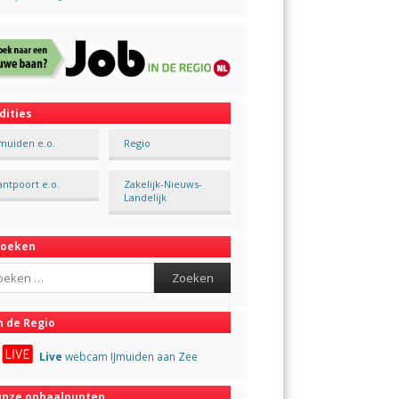
dities
Jmuiden e.o.
Regio
antpoort e.o.
Zakelijk-Nieuws-
Landelijk
Zoeken
ch
n de Regio
Live
webcam IJmuiden aan Zee
nze ophaalpunten