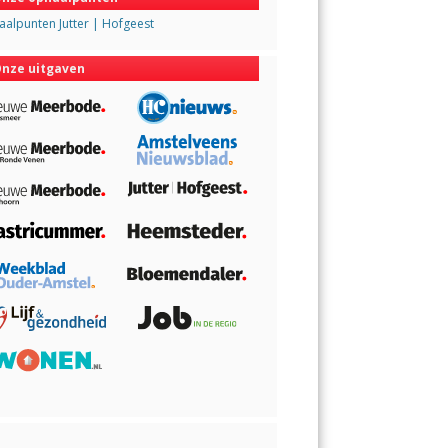
alpunten Jutter | Hofgeest
nze uitgaven