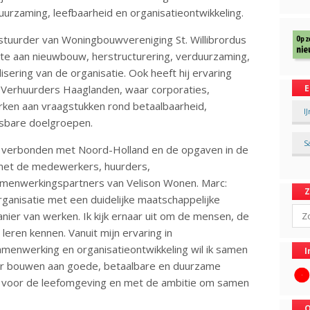
uurzaming, leefbaarheid en organisatieontwikkeling.
estuurder van Woningbouwvereniging St. Willibrordus
te aan nieuwbouw, herstructurering, verduurzaming,
isering van de organisatie. Ook heeft hij ervaring
 Verhuurders Haaglanden, waar corporaties,
E
ken aan vraagstukken rond betaalbaarheid,
I
sbare doelgroepen.
S
h verbonden met Noord-Holland en de opgaven in de
ng met de medewerkers, huurders,
menwerkingspartners van Velison Wonen. Marc:
rganisatie met een duidelijke maatschappelijke
Sear
ier van werken. Ik kijk ernaar uit om de mensen, de
leren kennen. Vanuit mijn ervaring in
amenwerking en organisatieontwikkeling wil ik samen
I
r bouwen aan goede, betaalbare en duurzame
og voor de leefomgeving en met de ambitie om samen
O