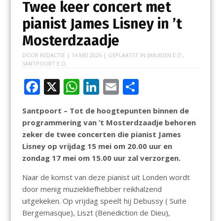
Twee keer concert met
pianist James Lisney in ’t
Mosterdzaadje
DOOR
REDACTIE
|
14 MEI 2026
| GEPLAATST IN
IJMUIDEN E.O.
,
SANTPOORT E.O.
F
X
W
Li
E
D
ac
h
n
m
el
Santpoort – Tot de hoogtepunten binnen de
e
at
k
ai
e
programmering van ’t Mosterdzaadje behoren
b
s
e
l
n
zeker de twee concerten die pianist James
o
A
dI
Lisney op vrijdag 15 mei om 20.00 uur en
zondag 17 mei om 15.00 uur zal verzorgen.
o
p
n
k
p
Naar de komst van deze pianist uit Londen wordt
door menig muziekliefhebber reikhalzend
uitgekeken. Op vrijdag speelt hij Debussy ( Suite
Bergemasque), Liszt (Benediction de Dieu),