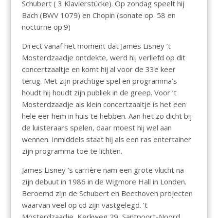
Schubert ( 3 Klavierstücke). Op zondag speelt hij
Bach (BWV 1079) en Chopin (sonate op. 58 en
nocturne op.9)
Direct vanaf het moment dat James Lisney ’t
Mosterdzaadje ontdekte, werd hij verliefd op dit
concertzaaltje en komt hij al voor de 33e keer
terug. Met zijn prachtige spel en programma’s
houdt hij houdt zijn publiek in de greep. Voor ’t
Mosterdzaadje als klein concertzaaltje is het een
hele eer hem in huis te hebben. Aan het zo dicht bij
de luisteraars spelen, daar moest hij wel aan
wennen. Inmiddels staat hij als een ras entertainer
zijn programma toe te lichten.
James Lisney ’s carrière nam een grote vlucht na
zijn debuut in 1986 in de Wigmore Hall in Londen.
Beroemd zijn de Schubert en Beethoven projecten
waarvan veel op cd zijn vastgelegd. ’t
Mosterdzaadje, Kerkweg 29, Santpoort-Noord