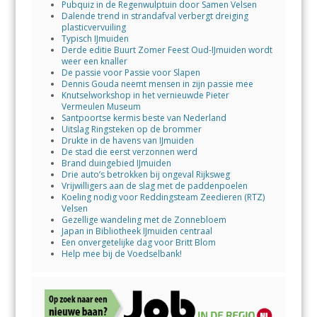
Pubquiz in de Regenwulptuin door Samen Velsen
Dalende trend in strandafval verbergt dreiging
plasticvervuiling
Typisch IJmuiden
Derde editie Buurt Zomer Feest Oud-IJmuiden wordt
weer een knaller
De passie voor Passie voor Slapen
Dennis Gouda neemt mensen in zijn passie mee
Knutselworkshop in het vernieuwde Pieter
Vermeulen Museum
Santpoortse kermis beste van Nederland
Uitslag Ringsteken op de brommer
Drukte in de havens van IJmuiden
De stad die eerst verzonnen werd
Brand duingebied IJmuiden
Drie auto’s betrokken bij ongeval Rijksweg
Vrijwilligers aan de slag met de paddenpoelen
Koeling nodig voor Reddingsteam Zeedieren (RTZ)
Velsen
Gezellige wandeling met de Zonnebloem
Japan in Bibliotheek IJmuiden centraal
Een onvergetelijke dag voor Britt Blom
Help mee bij de Voedselbank!