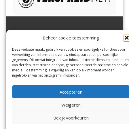
Jutter | Hofgeest
IJmuiden,
en
Velsen-Noord
Beheer cookie toestemming
Margadantstraat 34
Velserbroek
,
Velsen-Zuid,
1976 DN IJmuiden
Santpoort-Noord
,
Santpoort-
0255-533900
Zuid
,
Driehuis
en
Deze website maakt gebruik van cookies en soortgelijke functies voor
info@jutter.nl
of
info@hofgee
Spaarnwoude
.
verwerking van informatie over uw eindapparaat en persoonlijke
st.nl
gegevens. Dit omvat integratie van inhoud, externe diensten, elementen
van derden, statistische analyse, gepersonaliseerde reclame en sociale
media. Toestemming is vrijwillig en kan op elk moment worden
Contact
ingetrokken via het pictogram linksonder.
Andere uitgaven
Bezorgklacht
Ophaalpunten
Accepteren
Vacatures
Voorwaarden
Privacyverklaring
Weigeren
Bekijk voorkeuren
© Kennemerland Pers B.V.
Menu