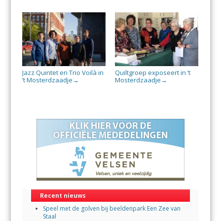
Jazz Quintet en Trio Voilà in
Quiltgroep exposeert in ’t
’t Mosterdzaadje
Mosterdzaadje
→
→
Recent nieuws
Speel met de golven bij beeldenpark Een Zee van
Staal