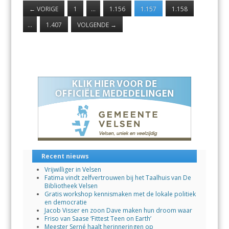
←
VORIGE
1
…
1.156
1.157
1.158
…
1.407
VOLGENDE
→
Recent nieuws
Vrijwilliger in Velsen
Fatima vindt zelfvertrouwen bij het Taalhuis van De
Bibliotheek Velsen
Gratis workshop kennismaken met de lokale politiek
en democratie
Jacob Visser en zoon Dave maken hun droom waar
Friso van Saase ‘Fittest Teen on Earth’
Meester Serné haalt herinneringen op