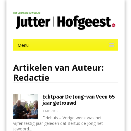
Menu
Skip
Jutter | Hofgeest
to
content
Het laatste nieuws uit IJmuiden, Velsen, Velserbroek, Santpoort,
Driehuis en Spaarnwoude.
Menu
Skip
to
content
Artikelen van Auteur:
Redactie
Echtpaar De Jong-van Veen 65
jaar getrouwd
1 MEI 2019
Driehuis – Vorige week was het
vijfenzestig jaar geleden dat Bertus de Jong het
jawoord…