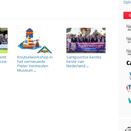
Opha
O
emt
Knutselworkshop in
Santpoortse kermis
ssie
het vernieuwde
beste van
Pieter Vermeulen
Nederland
→
Museum
→