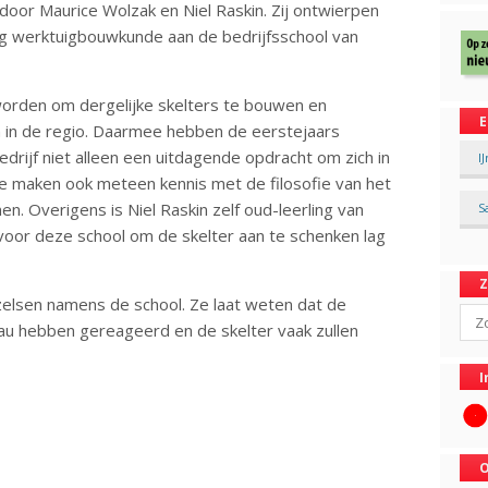
door Maurice Wolzak en Niel Raskin. Zij ontwierpen
ing werktuigbouwkunde aan de bedrijfsschool van
eworden om dergelijke skelters te bouwen en
E
 in de regio. Daarmee hebben de eerstejaars
bedrijf niet alleen een uitdagende opdracht om zich in
I
 maken ook meteen kennis met de filosofie van het
. Overigens is Niel Raskin zelf oud-leerling van
S
oor deze school om de skelter aan te schenken lag
zelsen namens de school. Ze laat weten dat de
Sear
au hebben gereageerd en de skelter vaak zullen
I
O