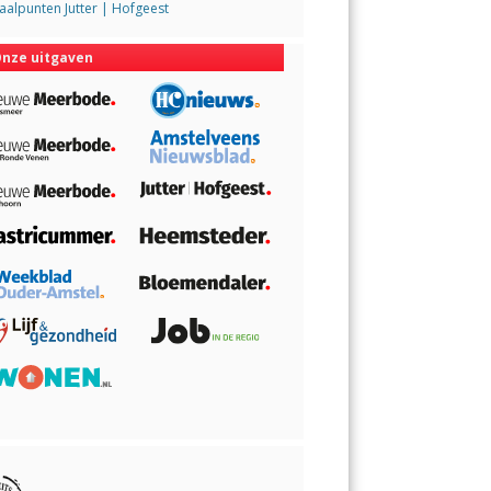
alpunten Jutter | Hofgeest
nze uitgaven