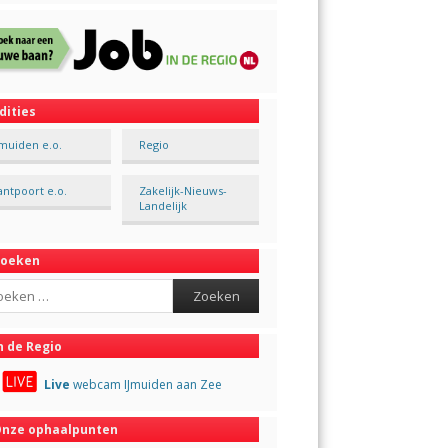
dities
Jmuiden e.o.
Regio
antpoort e.o.
Zakelijk-Nieuws-
Landelijk
Zoeken
ch
n de Regio
Live
webcam IJmuiden aan Zee
nze ophaalpunten