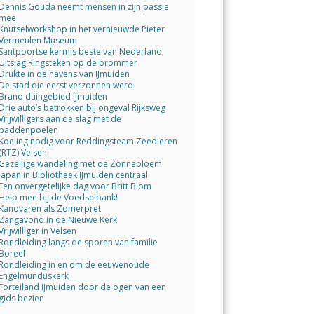
Dennis Gouda neemt mensen in zijn passie
mee
Knutselworkshop in het vernieuwde Pieter
Vermeulen Museum
Santpoortse kermis beste van Nederland
Uitslag Ringsteken op de brommer
Drukte in de havens van IJmuiden
De stad die eerst verzonnen werd
Brand duingebied IJmuiden
Drie auto’s betrokken bij ongeval Rijksweg
Vrijwilligers aan de slag met de
paddenpoelen
Koeling nodig voor Reddingsteam Zeedieren
(RTZ) Velsen
Gezellige wandeling met de Zonnebloem
Japan in Bibliotheek IJmuiden centraal
Een onvergetelijke dag voor Britt Blom
Help mee bij de Voedselbank!
Kanovaren als Zomerpret
Zangavond in de Nieuwe Kerk
Vrijwilliger in Velsen
Rondleiding langs de sporen van familie
Boreel
Rondleiding in en om de eeuwenoude
Engelmunduskerk
Forteiland IJmuiden door de ogen van een
gids bezien