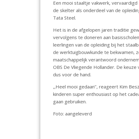
Een mooi staaltje vakwerk, vervaardigd 
o
A
dI
de skelter als onderdeel van de opleid
o
p
n
Tata Steel.
k
p
Het is in de afgelopen jaren traditie g
vervolgens te doneren aan basisscholen
leerlingen van de opleiding bij het staal
de werktuigbouwkunde te bekwamen, ze
maatschappelijk verantwoord ondernemen
OBS De Vliegende Hollander. De keuze v
dus voor de hand.
,,Heel mooi gedaan’’, reageert Kim Bes
kinderen super enthousiast op het cade
gaan gebruiken.
Foto: aangeleverd