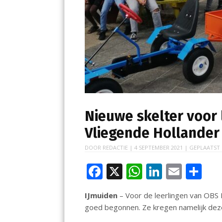
Nieuwe skelter voor 
Vliegende Hollander
DOOR
REDACTIE
|
4 SEPTEMBER 2021
| GEPLAATST
F
X
W
Li
E
D
ac
h
n
m
el
IJmuiden
– Voor de leerlingen van OBS 
e
at
k
ai
e
goed begonnen. Ze kregen namelijk dez
b
s
e
l
n