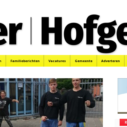
oek, Santpoort, Driehuis en Spaarnwoude.
n
Familieberichten
Vacatures
Gemeente
Adverteren
R