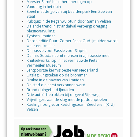
Meester Serné haalt herinneringen op
Vandaag in het duin
Speel met de golven bij beeldenpark Een Zee van
Staal
Pubquiz in de Regenwulptuin door Samen Velsen
Dalende trend in strandafval verbergt dreiging
plasticvervuiling
Typisch IJmuiden
Derde editie Buurt Zomer Feest Oud-IJmuiden wordt
weer een knaller
De passie voor Passie voor Slapen
Dennis Gouda neemt mensen in zijn passie mee
Knutselworkshop in het vernieuwde Pieter
Vermeulen Museum
Santpoortse kermis beste van Nederland
Uitslag Ringsteken op de brommer
Drukte in de havens van IJmuiden
De stad die eerst verzonnen werd
Brand duingebied IJmuiden
Drie auto’s betrokken bij ongeval Rijksweg
Vrijwilligers aan de slag met de paddenpoelen
Koeling nodig voor Reddingsteam Zeedieren (RTZ)
Velsen