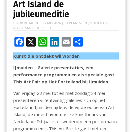
Art Island de
jubileumeditie
DOOR
REDACTIE
|
17 MEI 2026
| GEPLAATST IN
IJMUIDEN E.O.
,
REGIO
,
SANTPOORT E.O.
F
X
W
Li
E
D
ac
h
n
m
el
Kunst die ontdekt wil worden
e
at
k
ai
e
b
s
e
l
n
IJmuiden – Galerie presentaties, een
performance programma en als speciale gast
o
A
dI
This Art Fair op Het Forteiland bij IJmuiden.
o
p
n
Van vrijdag 22 mei tot en met zondag 24 mei
k
p
presenteren vijfentwintig galeries zich op het
Forteiland IJmuiden tijdens de vijfde editie van Art
Island, de meest avontuurlijke kunstbeurs van
Nederland. Dit jaar is er wederom een performance
programma en is This Art Fair te gast met een