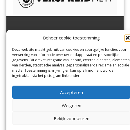
Jutter | Hofgeest
IJmuiden,
en
Velsen-Noord
Beheer cookie toestemming
Margadantstraat 34
Velserbroek
,
Velsen-Zuid,
1976 DN IJmuiden
Santpoort-Noord
,
Santpoort-
0255-533900
Zuid
,
Driehuis
en
Deze website maakt gebruik van cookies en soortgelijke functies voor
info@jutter.nl
of
info@hofgee
Spaarnwoude
.
verwerking van informatie over uw eindapparaat en persoonlijke
st.nl
gegevens. Dit omvat integratie van inhoud, externe diensten, elementen
van derden, statistische analyse, gepersonaliseerde reclame en sociale
media. Toestemming is vrijwillig en kan op elk moment worden
Contact
ingetrokken via het pictogram linksonder.
Andere uitgaven
Bezorgklacht
Ophaalpunten
Accepteren
Vacatures
Voorwaarden
Privacyverklaring
Weigeren
Bekijk voorkeuren
© Kennemerland Pers B.V.
Menu