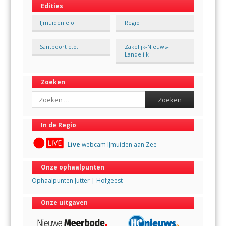
Edities
IJmuiden e.o.
Regio
Santpoort e.o.
Zakelijk-Nieuws-
Landelijk
Zoeken
Search
In de Regio
Live
webcam IJmuiden aan Zee
Onze ophaalpunten
Ophaalpunten Jutter | Hofgeest
Onze uitgaven