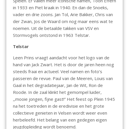
Spelen. Er vallen meer iconische namen, Toon Effern
in 1933 en Piet kraak in 1940. En dan de Snoeks,
vader en drie zoons. Jan Tol, Arie Bakker, Chris van
der Zwan, Jos de Waard om nog maar eens wat te
noemen. Uit de betaalde takken van VSV en
Stormvogels ontstond in 1963 Telstar.
Telstar
Leen Prins vraagt aandacht voor het logo van de
hand van Jack Zwart. Het is door de jaren heen nog
steeds fraai en actueel. Veel namen en foto’s
passeren de revue. Paul van de Meeren, Louis van
Gaal in het degradatiejaar, Jan de Wit, Ron de
Roode. In de zaal klinkt het gemompel luider,
,,mooie jongen, fijne gast!” Het feest op Plein 1945
na het toetreden in de eredivisie en het grote
collectieve genieten in Velsen wordt weer even
herbeleefd. Het belang van een gedegen eigen
jeugdopleiding wordt benoemd.