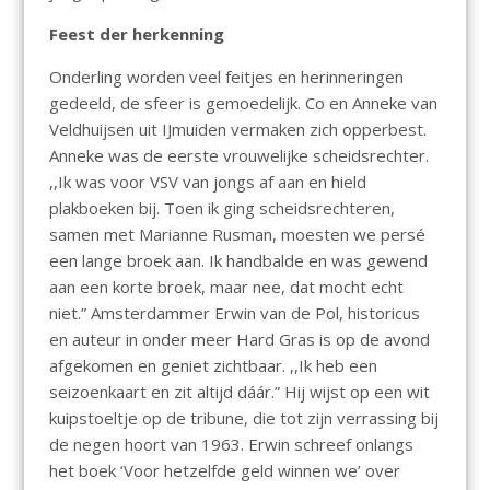
Feest der herkenning
Onderling worden veel feitjes en herinneringen
gedeeld, de sfeer is gemoedelijk. Co en Anneke van
Veldhuijsen uit IJmuiden vermaken zich opperbest.
Anneke was de eerste vrouwelijke scheidsrechter.
,,Ik was voor VSV van jongs af aan en hield
plakboeken bij. Toen ik ging scheidsrechteren,
samen met Marianne Rusman, moesten we persé
een lange broek aan. Ik handbalde en was gewend
aan een korte broek, maar nee, dat mocht echt
niet.” Amsterdammer Erwin van de Pol, historicus
en auteur in onder meer Hard Gras is op de avond
afgekomen en geniet zichtbaar. ,,Ik heb een
seizoenkaart en zit altijd dáár.” Hij wijst op een wit
kuipstoeltje op de tribune, die tot zijn verrassing bij
de negen hoort van 1963. Erwin schreef onlangs
het boek ‘Voor hetzelfde geld winnen we’ over