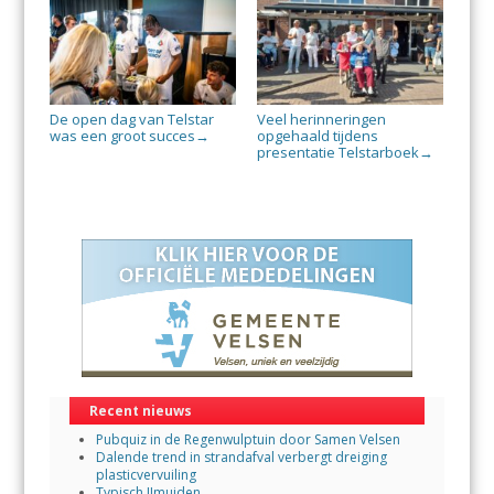
De open dag van Telstar
Veel herinneringen
was een groot succes
opgehaald tijdens
→
presentatie Telstarboek
→
Recent nieuws
Pubquiz in de Regenwulptuin door Samen Velsen
Dalende trend in strandafval verbergt dreiging
plasticvervuiling
Typisch IJmuiden