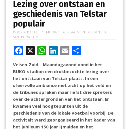
Lezing over ontstaan en
geschiedenis van Telstar
populair
DOOR
REDACTIE
|
16 MEI 2026
| GEPLAATST IN
IJMUIDEN E.O.
,
SANTPOORT E.O.
F
X
W
Li
E
D
ac
h
n
m
el
Velsen-Zuid – Maandagavond vond in het
e
at
k
ai
e
BUKO-stadion een drukbezochte lezing over
b
s
e
l
n
het ontstaan van Telstar plaats. In een
o
A
dI
sfeervolle ambiance met zicht op het veld en
de tribunes spraken maar liefst drie sprekers
o
p
n
over de achtergronden van het ontstaan. Er
k
p
kwamen veel hoogtepunten uit de
geschiedenis van de lokale voetbal voorbij. De
activiteit werd georganiseerd in het kader van
het jubileum 150 jaar IJmuiden en het