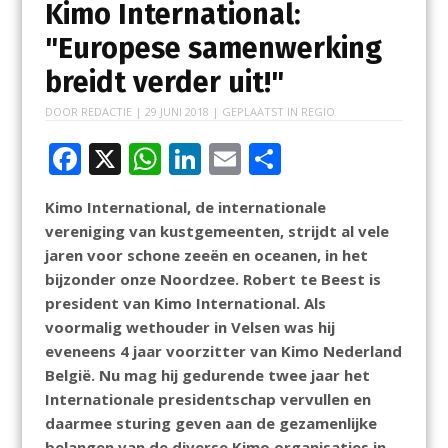
Kimo International:
"Europese samenwerking
breidt verder uit!"
DOOR
REDACTIE
|
29 JUNI 2018
| GEPLAATST IN
REGIO
F
X
W
Li
E
D
ac
h
n
m
el
Kimo International, de internationale
e
at
k
ai
e
vereniging van kustgemeenten, strijdt al vele
b
s
e
l
n
jaren voor schone zeeën en oceanen, in het
o
A
dI
bijzonder onze Noordzee. Robert te Beest is
president van Kimo International. Als
o
p
n
voormalig wethouder in Velsen was hij
k
p
eveneens 4 jaar voorzitter van Kimo Nederland
België. Nu mag hij gedurende twee jaar het
Internationale presidentschap vervullen en
daarmee sturing geven aan de gezamenlijke
belangen van de diverse Kimo organisaties in