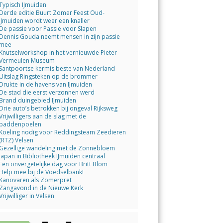
Typisch IJmuiden
Derde editie Buurt Zomer Feest Oud-
IJmuiden wordt weer een knaller
De passie voor Passie voor Slapen
Dennis Gouda neemt mensen in zijn passie
mee
Knutselworkshop in het vernieuwde Pieter
Vermeulen Museum
Santpoortse kermis beste van Nederland
Uitslag Ringsteken op de brommer
Drukte in de havens van IJmuiden
De stad die eerst verzonnen werd
Brand duingebied IJmuiden
Drie auto’s betrokken bij ongeval Rijksweg
Vrijwilligers aan de slag met de
paddenpoelen
Koeling nodig voor Reddingsteam Zeedieren
(RTZ) Velsen
Gezellige wandeling met de Zonnebloem
Japan in Bibliotheek IJmuiden centraal
Een onvergetelijke dag voor Britt Blom
Help mee bij de Voedselbank!
Kanovaren als Zomerpret
Zangavond in de Nieuwe Kerk
Vrijwilliger in Velsen