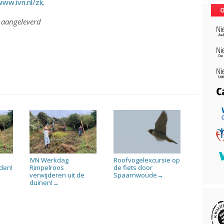
www.ivn.nl/zk
.
O
: aangeleverd
IVN Werkdag
Roofvogelexcursie op
iden!
Rimpelroos
de fiets door
verwijderen uit de
Spaarnwoude
→
duinen!
→