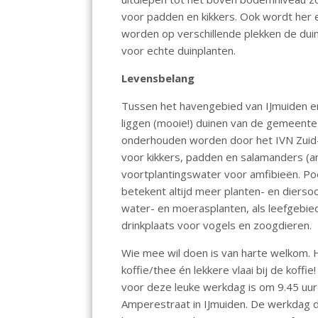
o
p
n
voor padden en kikkers. Ook wordt her e
k
p
worden op verschillende plekken de du
voor echte duinplanten.
Levensbelang
Tussen het havengebied van IJmuiden e
liggen (mooie!) duinen van de gemeente 
onderhouden worden door het IVN Zuid-
voor kikkers, padden en salamanders (amfi
voortplantingswater voor amfibieën. Poe
betekent altijd meer planten- en dierso
water- en moerasplanten, als leefgebie
drinkplaats voor vogels en zoogdieren.
Wie mee wil doen is van harte welkom. 
koffie/thee én lekkere vlaai bij de koffi
voor deze leuke werkdag is om 9.45 uu
Amperestraat in IJmuiden. De werkdag d