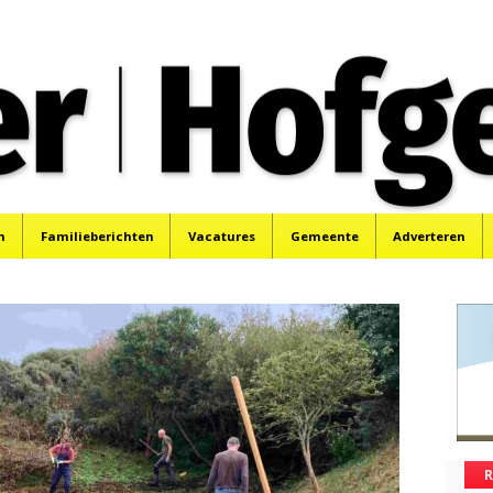
oek, Santpoort, Driehuis en Spaarnwoude.
n
Familieberichten
Vacatures
Gemeente
Adverteren
R