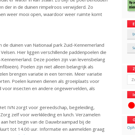
n der in de duinen rimpelroos verwijderd. Zo
inen weer mooi open, waardoor weer ruimte komt
E
I
n de duinen van Nationaal park Zuid-Kennemerland
S
Velsen. Hier liggen verschillende paddenpoelen die
Kennemerland. Deze poelen zijn van levensbelang
bieën). Poelen zijn niet alleen belangrijk als
len brengen variatie in een terrein. Meer variatie
Sear
orten. Poelen kunnen dienen als groeiplaats voor
d voor insecten en andere ongewervelden, als
I
Het IVN zorgt voor gereedschap, begeleiding,
e! Zorg zelf voor werkkleding en lunch. Verzamelen
O
r aan het begin van de Dauwbraampad bij de
Opha
uurt tot 14.00 uur. Informatie en aanmelden graag