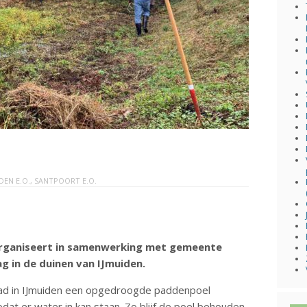
DEN E.O.
,
SANTPOORT E.O.
organiseert in samenwerking met gemeente
ag in de duinen van IJmuiden.
pad in IJmuiden een opgedroogde paddenpoel
at er water in kan staan. Zo blijf de poel behouden