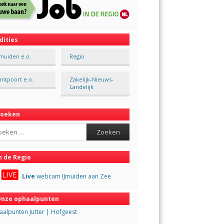
dities
Jmuiden e.o.
Regio
antpoort e.o.
Zakelijk-Nieuws-
Landelijk
Zoeken
ch
n de Regio
Live
webcam IJmuiden aan Zee
nze ophaalpunten
alpunten Jutter | Hofgeest