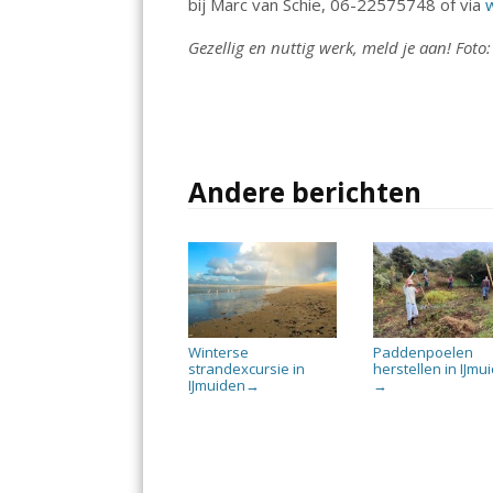
bij Marc van Schie, 06-22575748 of via
Gezellig en nuttig werk, meld je aan! Foto
Andere berichten
Winterse
Paddenpoelen
strandexcursie in
herstellen in IJmu
IJmuiden
→
→