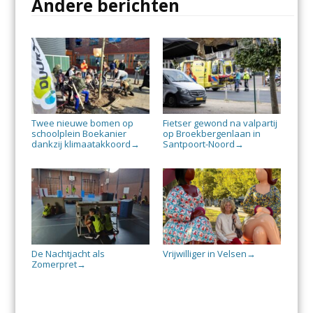
Andere berichten
Twee nieuwe bomen op
Fietser gewond na valpartij
schoolplein Boekanier
op Broekbergenlaan in
dankzij klimaatakkoord
Santpoort-Noord
→
→
De Nachtjacht als
Vrijwilliger in Velsen
→
Zomerpret
→