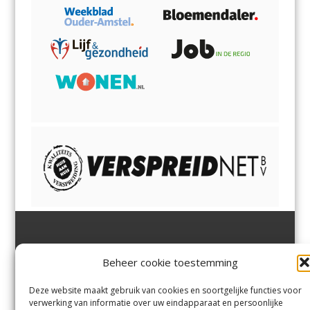
Jutter | Hofgeest
IJmuiden,
en
Velsen-Noord
Beheer cookie toestemming
Margadantstraat 34
Velserbroek
,
Velsen-Zuid,
1976 DN IJmuiden
Santpoort-Noord
,
Santpoort-
0255-533900
Zuid
,
Driehuis
en
Deze website maakt gebruik van cookies en soortgelijke functies voor
info@jutter.nl
of
info@hofgee
Spaarnwoude
.
verwerking van informatie over uw eindapparaat en persoonlijke