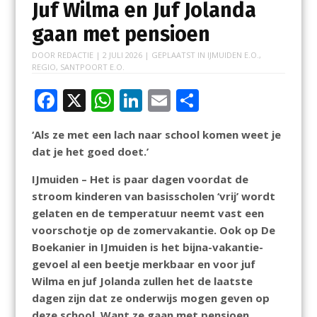
Juf Wilma en Juf Jolanda
gaan met pensioen
DOOR
REDACTIE
|
2 JULI 2026
| GEPLAATST IN
IJMUIDEN E.O.
,
REGIO
,
SANTPOORT E.O.
F
X
W
Li
E
D
ac
h
n
m
el
‘Als ze met een lach naar school komen weet je
e
at
k
ai
e
dat je het goed doet.’
b
s
e
l
n
IJmuiden – Het is paar dagen voordat de
o
A
dI
stroom kinderen van basisscholen ‘vrij’ wordt
o
p
n
gelaten en de temperatuur neemt vast een
k
p
voorschotje op de zomervakantie. Ook op De
Boekanier in IJmuiden is het bijna-vakantie-
gevoel al een beetje merkbaar en voor juf
Wilma en juf Jolanda zullen het de laatste
dagen zijn dat ze onderwijs mogen geven op
deze school. Want ze gaan met pensioen.