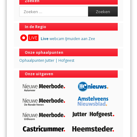
Zoeken
Search
In de Regio
Live
webcam IJmuiden aan Zee
Onze ophaalpunten
Ophaalpunten Jutter | Hofgeest
Onze uitgaven