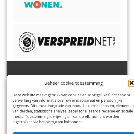
Jutter | Hofgeest
IJmuiden,
en
Velsen-Noord
Beheer cookie toestemming
Margadantstraat 34
Velserbroek
,
Velsen-Zuid,
1976 DN IJmuiden
Santpoort-Noord
,
Santpoort-
0255-533900
Zuid
,
Driehuis
en
Deze website maakt gebruik van cookies en soortgelijke functies voor
info@jutter.nl
of
info@hofgee
Spaarnwoude
.
verwerking van informatie over uw eindapparaat en persoonlijke
st.nl
gegevens. Dit omvat integratie van inhoud, externe diensten, elementen
van derden, statistische analyse, gepersonaliseerde reclame en sociale
media. Toestemming is vrijwillig en kan op elk moment worden
Contact
ingetrokken via het pictogram linksonder.
Andere uitgaven
Bezorgklacht