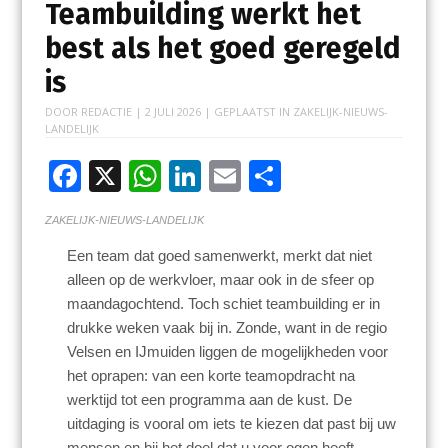
Teambuilding werkt het
best als het goed geregeld
is
DOOR
REDACTIE
|
2 JULI 2026
| GEPLAATST IN
ZAKELIJK-NIEUWS-
LANDELIJK
F
X
W
Li
E
D
ac
h
n
m
el
ZAKELIJK-NIEUWS-LANDELIJK
e
at
k
ai
e
Een team dat goed samenwerkt, merkt dat niet
b
s
e
l
n
alleen op de werkvloer, maar ook in de sfeer op
o
A
dI
maandagochtend. Toch schiet teambuilding er in
o
p
n
drukke weken vaak bij in. Zonde, want in de regio
Velsen en IJmuiden liggen de mogelijkheden voor
k
p
het oprapen: van een korte teamopdracht na
werktijd tot een programma aan de kust. De
uitdaging is vooral om iets te kiezen dat past bij uw
mensen en bij het doel dat u voor ogen heeft.