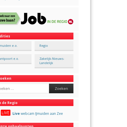
dities
Jmuiden e.o.
Regio
antpoort e.o.
Zakelijk-Nieuws-
Landelijk
Zoeken
ch
n de Regio
Live
webcam IJmuiden aan Zee
nze ophaalpunten