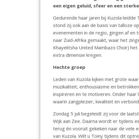
o
A
dI
een eigen geluid, sfeer en een sterk
o
p
n
Gedurende haar jaren bij Kuzola leidde T
k
p
stond zij ook aan de basis van talloze o
evenementen in de regio, gingen af en to
naar Zuid-Afrika gemaakt, waar het zinge
Khayelitsha United Mambazo Choir) het A
extra dimensie kregen.
Hechte groep
Leden van Kuzola kijken met grote waa
muzikaliteit, enthousiasme en betrokke
inspireren en te motiveren. Onder haar 
waarin zangplezier, kwaliteit en verbond
Zondag 5 juli begeleidt zij voor de laat
Wijk aan Zee. Daarna wordt er tijdens 
terug én vooruit gekeken naar de vele 
van Kuzola. Wilt u Toiny tijdens dit opt