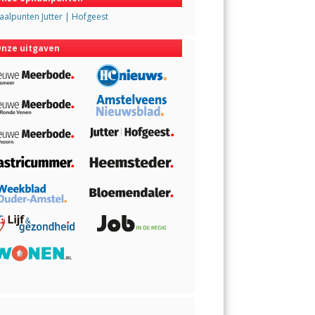
alpunten Jutter | Hofgeest
nze uitgaven