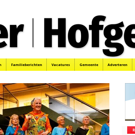
oek, Santpoort, Driehuis en Spaarnwoude.
n
Familieberichten
Vacatures
Gemeente
Adverteren
R