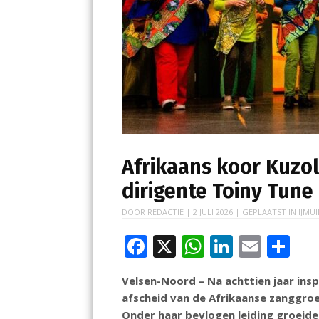
Afrikaans koor Kuzo
dirigente Toiny Tune
DOOR
REDACTIE
|
2 JULI 2026
| GEPLAATST IN
IJMUI
F
X
W
Li
E
D
ac
h
n
m
el
Velsen-Noord – Na achttien jaar ins
e
at
k
ai
e
afscheid van de Afrikaanse zanggroe
b
s
e
l
n
Onder haar bevlogen leiding groeide