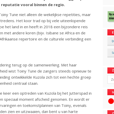
e reputatie vooral binnen de regio.
oiny Tune niet alleen de wekelijkse repetities, maar
ptredens. Het koor trad op bij vele uiteenlopende
e het land in en heeft in 2018 een bijzondere reis
n met andere koren (bijv. Isibane se Africa en de
E
frikaanse repertoire en de culturele verbinding een
I
S
rdering terug op de samenwerking. Met haar
nheid wist Toiny Tune de zangers steeds opnieuw te
leiding ontwikkelde Kuzola zich tot een hechte groep
Sear
enheid centraal staan.
I
ste keer een optreden van Kuzola bij het Jutterspad in
een speciaal moment afscheid genomen. En wordt er
ervaringen en toekomstplannen van Toiny, evenals
reden zien en uitzwaaien, dan bent u van harte
O