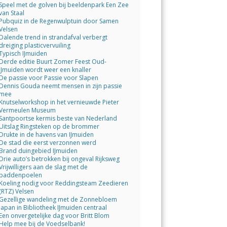
Speel met de golven bij beeldenpark Een Zee
van Staal
Pubquiz in de Regenwulptuin door Samen
Velsen
Dalende trend in strandafval verbergt
dreiging plasticvervuiling
Typisch IJmuiden
Derde editie Buurt Zomer Feest Oud-
IJmuiden wordt weer een knaller
De passie voor Passie voor Slapen
Dennis Gouda neemt mensen in zijn passie
mee
Knutselworkshop in het vernieuwde Pieter
Vermeulen Museum
Santpoortse kermis beste van Nederland
Uitslag Ringsteken op de brommer
Drukte in de havens van IJmuiden
De stad die eerst verzonnen werd
Brand duingebied IJmuiden
Drie auto’s betrokken bij ongeval Rijksweg
Vrijwilligers aan de slag met de
paddenpoelen
Koeling nodig voor Reddingsteam Zeedieren
(RTZ) Velsen
Gezellige wandeling met de Zonnebloem
Japan in Bibliotheek IJmuiden centraal
Een onvergetelijke dag voor Britt Blom
Help mee bij de Voedselbank!