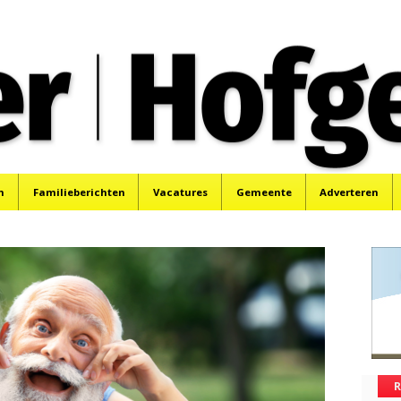
oek, Santpoort, Driehuis en Spaarnwoude.
n
Familieberichten
Vacatures
Gemeente
Adverteren
R