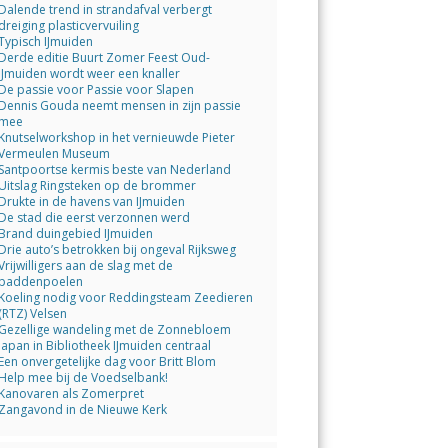
Dalende trend in strandafval verbergt
dreiging plasticvervuiling
Typisch IJmuiden
Derde editie Buurt Zomer Feest Oud-
IJmuiden wordt weer een knaller
De passie voor Passie voor Slapen
Dennis Gouda neemt mensen in zijn passie
mee
Knutselworkshop in het vernieuwde Pieter
Vermeulen Museum
Santpoortse kermis beste van Nederland
Uitslag Ringsteken op de brommer
Drukte in de havens van IJmuiden
De stad die eerst verzonnen werd
Brand duingebied IJmuiden
Drie auto’s betrokken bij ongeval Rijksweg
Vrijwilligers aan de slag met de
paddenpoelen
Koeling nodig voor Reddingsteam Zeedieren
(RTZ) Velsen
Gezellige wandeling met de Zonnebloem
Japan in Bibliotheek IJmuiden centraal
Een onvergetelijke dag voor Britt Blom
Help mee bij de Voedselbank!
Kanovaren als Zomerpret
Zangavond in de Nieuwe Kerk