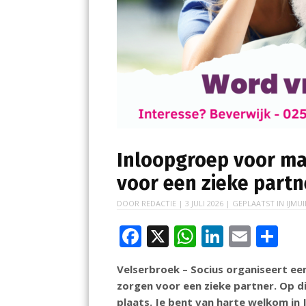
Inloopgroep voor ma
voor een zieke partn
DOOR
REDACTIE
|
3 JULI 2026
| GEPLAATST IN
IJMUI
F
X
W
Li
E
D
ac
h
n
m
el
Velserbroek – Socius organiseert e
e
at
k
ai
e
zorgen voor een zieke partner. Op d
b
s
e
l
n
plaats. Je bent van harte welkom in