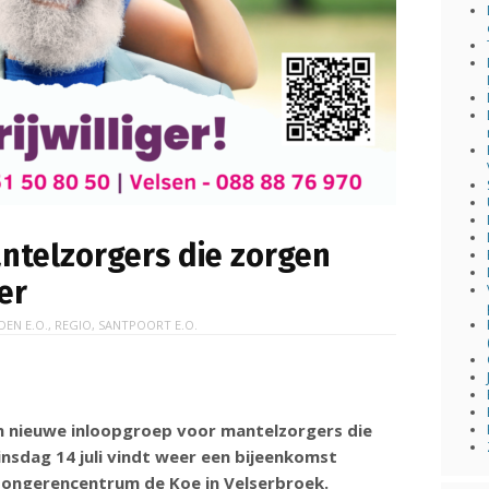
ntelzorgers die zorgen
er
DEN E.O.
,
REGIO
,
SANTPOORT E.O.
en nieuwe inloopgroep voor mantelzorgers die
insdag 14 juli vindt weer een bijeenkomst
 Jongerencentrum de Koe in Velserbroek.