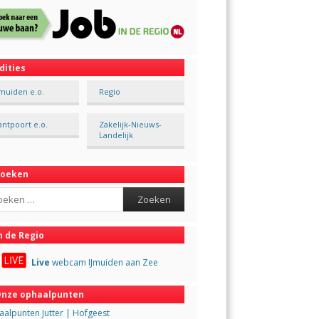
dities
Jmuiden e.o.
Regio
antpoort e.o.
Zakelijk-Nieuws-
Landelijk
Zoeken
ch
n de Regio
Live
webcam IJmuiden aan Zee
nze ophaalpunten
alpunten Jutter | Hofgeest