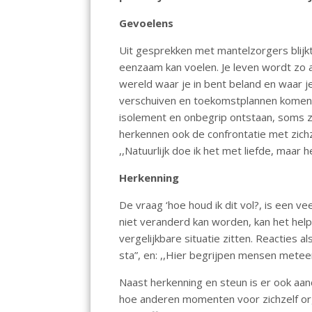
o
A
dI
Gevoelens
o
p
n
Uit gesprekken met mantelzorgers blijkt
k
p
eenzaam kan voelen. Je leven wordt zo 
wereld waar je in bent beland en waar j
verschuiven en toekomstplannen komen 
isolement en onbegrip ontstaan, soms z
herkennen ook de confrontatie met zichzel
,,Natuurlijk doe ik het met liefde, maar he
Herkenning
De vraag ‘hoe houd ik dit vol?, is een v
niet veranderd kan worden, kan het hel
vergelijkbare situatie zitten. Reacties als
sta”, en: ,,Hier begrijpen mensen mete
Naast herkenning en steun is er ook aa
hoe anderen momenten voor zichzelf or