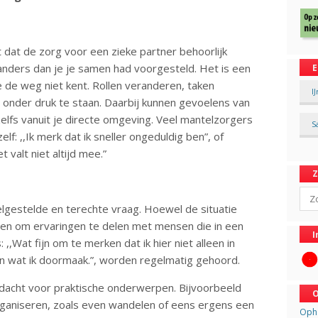
 dat de zorg voor een zieke partner behoorlijk
anders dan je je samen had voorgesteld. Het is een
E
e de weg niet kent. Rollen veranderen, taken
I
onder druk te staan. Daarbij kunnen gevoelens van
elfs vanuit je directe omgeving. Veel mantelzorgers
S
f: ,,Ik merk dat ik sneller ongeduldig ben”, of
t valt niet altijd mee.”
Sear
eelgestelde en terechte vraag. Hoewel de situatie
pen om ervaringen te delen met mensen die in een
I
: ,,Wat fijn om te merken dat ik hier niet alleen in
en wat ik doormaak.”, worden regelmatig gehoord.
ndacht voor praktische onderwerpen. Bijvoorbeeld
O
ganiseren, zoals even wandelen of eens ergens een
Opha