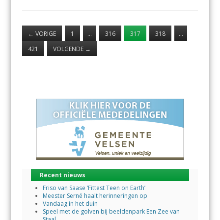
←
VORIGE
1
…
316
317
318
…
421
VOLGENDE
→
Recent nieuws
Friso van Saase ‘Fittest Teen on Earth’
Meester Serné haalt herinneringen op
Vandaag in het duin
Speel met de golven bij beeldenpark Een Zee van
Staal