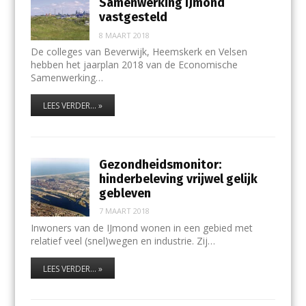
Samenwerking IJmond
vastgesteld
8 MAART 2018
De colleges van Beverwijk, Heemskerk en Velsen
hebben het jaarplan 2018 van de Economische
Samenwerking…
LEES VERDER... »
Gezondheidsmonitor:
hinderbeleving vrijwel gelijk
gebleven
7 MAART 2018
Inwoners van de IJmond wonen in een gebied met
relatief veel (snel)wegen en industrie. Zij…
LEES VERDER... »