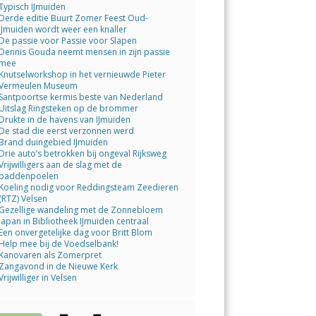
Typisch IJmuiden
Derde editie Buurt Zomer Feest Oud-
IJmuiden wordt weer een knaller
De passie voor Passie voor Slapen
Dennis Gouda neemt mensen in zijn passie
mee
Knutselworkshop in het vernieuwde Pieter
Vermeulen Museum
Santpoortse kermis beste van Nederland
Uitslag Ringsteken op de brommer
Drukte in de havens van IJmuiden
De stad die eerst verzonnen werd
Brand duingebied IJmuiden
Drie auto’s betrokken bij ongeval Rijksweg
Vrijwilligers aan de slag met de
paddenpoelen
Koeling nodig voor Reddingsteam Zeedieren
(RTZ) Velsen
Gezellige wandeling met de Zonnebloem
Japan in Bibliotheek IJmuiden centraal
Een onvergetelijke dag voor Britt Blom
Help mee bij de Voedselbank!
Kanovaren als Zomerpret
Zangavond in de Nieuwe Kerk
Vrijwilliger in Velsen