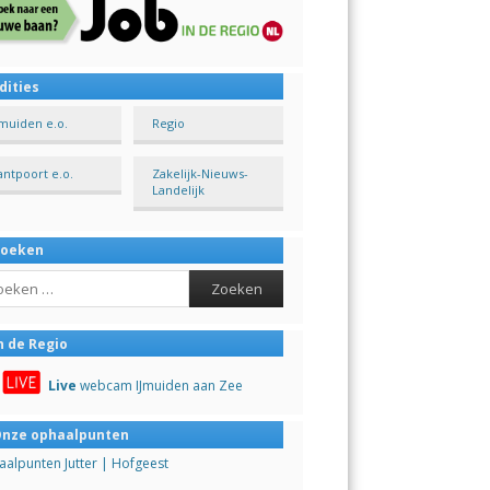
dities
Jmuiden e.o.
Regio
antpoort e.o.
Zakelijk-Nieuws-
Landelijk
Zoeken
ch
n de Regio
Live
webcam IJmuiden aan Zee
nze ophaalpunten
alpunten Jutter | Hofgeest