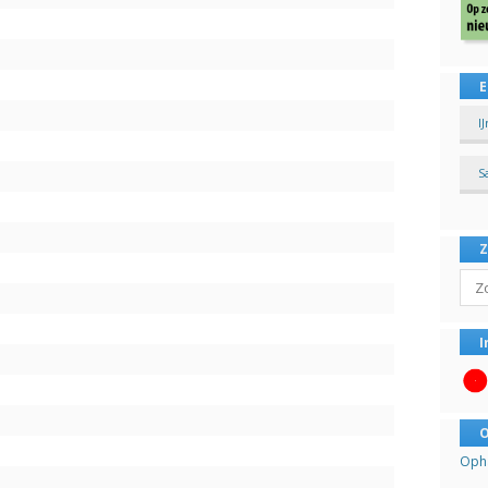
E
I
S
Sear
I
O
Opha