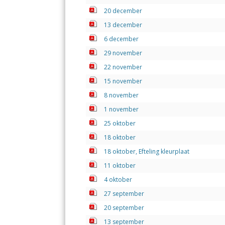
b
s
e
l
n
o
A
dI
20 december
13 december
o
p
n
6 december
k
p
29 november
22 november
15 november
8 november
1 november
25 oktober
18 oktober
18 oktober, Efteling kleurplaat
11 oktober
4 oktober
27 september
20 september
13 september