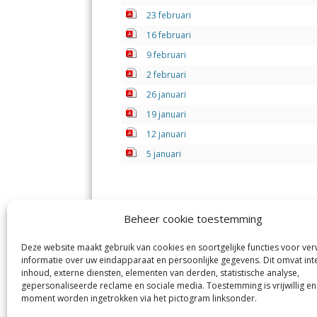
23 februari
16 februari
9 februari
2 februari
26 januari
19 januari
12 januari
5 januari
Beheer cookie toestemming
Deze website maakt gebruik van cookies en soortgelijke functies voor ve
informatie over uw eindapparaat en persoonlijke gegevens. Dit omvat int
Jutter | Hofgeest
IJm
inhoud, externe diensten, elementen van derden, statistische analyse,
Margadantstraat 34
Vel
gepersonaliseerde reclame en sociale media. Toestemming is vrijwillig en
1976 DN IJmuiden
No
moment worden ingetrokken via het pictogram linksonder.
0255-533900
Sp
info@jutter.nl
of
info@hofgeest.nl