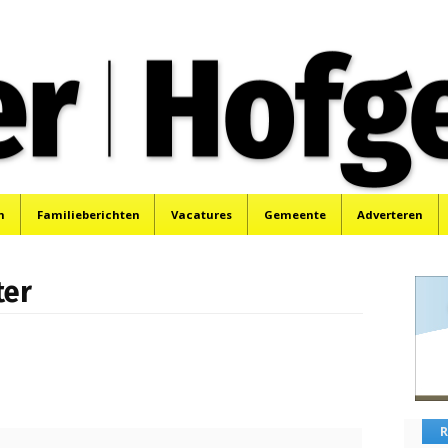
oek, Santpoort, Driehuis en Spaarnwoude.
n
Familieberichten
Vacatures
Gemeente
Adverteren
ter
R