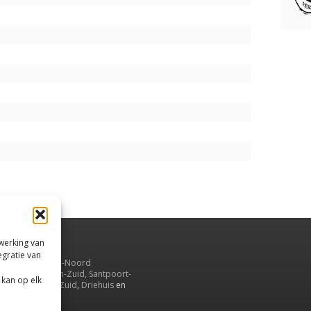
rwerking van
egratie van
uiden,
en
Velsen-Noord
serbroek
,
Velsen-Zuid,
Santpoort-
 kan op elk
ord
,
Santpoort-Zuid
,
Driehuis
en
aarnwoude
.