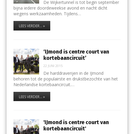
De Wijkertunnel is tot begin september
bijna iedere doordeweekse avond en nacht dicht
wegens werkzaamheden. Tijdens…
LEES VERDER... »
‘IJmond is centre court van
kortebaancircuit’
22 JUNI 2015
De harddraverijen in de IJmond
behoren tot de populairste en drukstbezochte van het
Nederlandse kortebaancircuit.…
LEES VERDER... »
'IJmond is centre court van
kortebaancircuit'