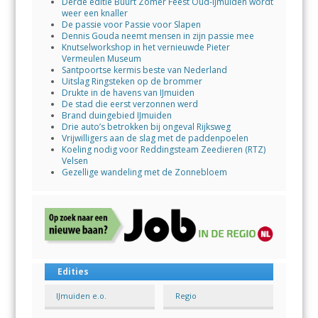
Derde editie Buurt Zomer Feest Oud-IJmuiden wordt
weer een knaller
De passie voor Passie voor Slapen
Dennis Gouda neemt mensen in zijn passie mee
Knutselworkshop in het vernieuwde Pieter
Vermeulen Museum
Santpoortse kermis beste van Nederland
Uitslag Ringsteken op de brommer
Drukte in de havens van IJmuiden
De stad die eerst verzonnen werd
Brand duingebied IJmuiden
Drie auto’s betrokken bij ongeval Rijksweg
Vrijwilligers aan de slag met de paddenpoelen
Koeling nodig voor Reddingsteam Zeedieren (RTZ)
Velsen
Gezellige wandeling met de Zonnebloem
Edities
IJmuiden e.o.
Regio