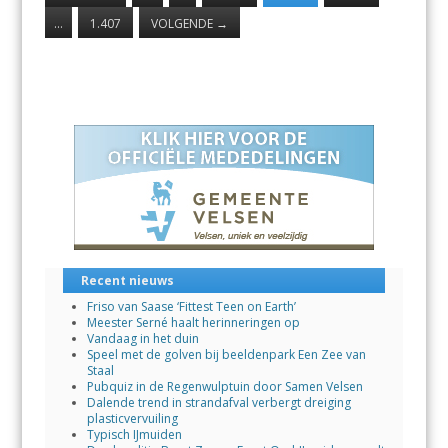
…
1.407
VOLGENDE
→
Recent nieuws
Friso van Saase ‘Fittest Teen on Earth’
Meester Serné haalt herinneringen op
Vandaag in het duin
Speel met de golven bij beeldenpark Een Zee van
Staal
Pubquiz in de Regenwulptuin door Samen Velsen
Dalende trend in strandafval verbergt dreiging
plasticvervuiling
Typisch IJmuiden