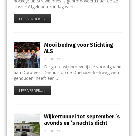
hockeyclub Strawberries is gepromoveerd naar de 2e
klasse! Afgelopen zondag werd…
LEES VERDER... »
Mooi bedrag voor Stichting
ALS
23 JUNI 2015
De grote wijnproeverij die voorafgaand
aan Dorpfeest Driehuis op de Driehuizerkerkweg werd
gehouden, heeft een…
LEES VERDER... »
Wijkertunnel tot september ’s
avonds en ’s nachts dicht
23 JUNI 2015