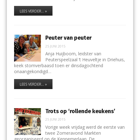
LEES VERDER... »
Peuter van peuter
25 JUNI 2015
Anja Huijboom, leidster van
Peuterspeelzaal ’t Heuveltje in Driehuis,
keek stomverbaasd toen er dinsdagochtend
onaangekondigd…
LEES VERDER... »
Trots op ‘rollende keukens’
25 JUNI 2015
Vorige week vrijdag werd de eerste van
twee Zomeravond Markten
georganiseerd op de Kennemerlaan. De…