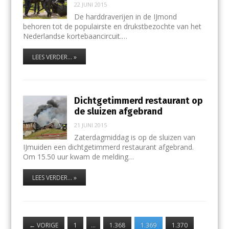
22 JUNI 2015
De harddraverijen in de IJmond
behoren tot de populairste en drukstbezochte van het
Nederlandse kortebaancircuit.…
LEES VERDER... »
Dichtgetimmerd restaurant op
de sluizen afgebrand
21 JUNI 2015
Zaterdagmiddag is op de sluizen van
IJmuiden een dichtgetimmerd restaurant afgebrand.
Om 15.50 uur kwam de melding…
LEES VERDER... »
←
VORIGE
1
…
1.368
1.369
1.370