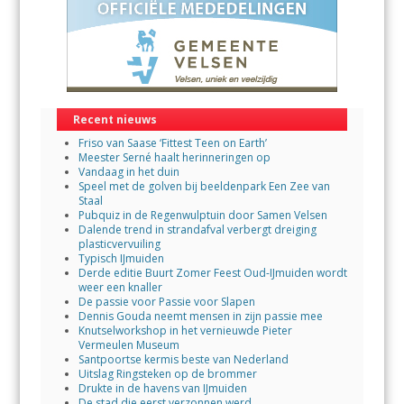
Recent nieuws
Friso van Saase ‘Fittest Teen on Earth’
Meester Serné haalt herinneringen op
Vandaag in het duin
Speel met de golven bij beeldenpark Een Zee van
Staal
Pubquiz in de Regenwulptuin door Samen Velsen
Dalende trend in strandafval verbergt dreiging
plasticvervuiling
Typisch IJmuiden
Derde editie Buurt Zomer Feest Oud-IJmuiden wordt
weer een knaller
De passie voor Passie voor Slapen
Dennis Gouda neemt mensen in zijn passie mee
Knutselworkshop in het vernieuwde Pieter
Vermeulen Museum
Santpoortse kermis beste van Nederland
Uitslag Ringsteken op de brommer
Drukte in de havens van IJmuiden
De stad die eerst verzonnen werd