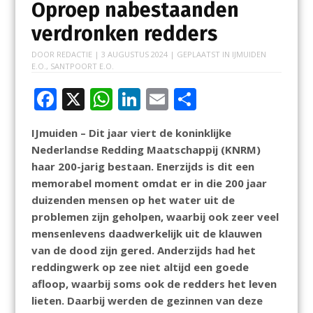
Oproep nabestaanden
verdronken redders
DOOR
REDACTIE
|
3 AUGUSTUS 2024
| GEPLAATST IN
IJMUIDEN
E.O.
,
SANTPOORT E.O.
F
X
W
Li
E
D
ac
h
n
m
el
IJmuiden – Dit jaar viert de koninklijke
e
at
k
ai
e
Nederlandse Redding Maatschappij (KNRM)
b
s
e
l
n
haar 200-jarig bestaan. Enerzijds is dit een
o
A
dI
memorabel moment omdat er in die 200 jaar
duizenden mensen op het water uit de
o
p
n
problemen zijn geholpen, waarbij ook zeer veel
k
p
mensenlevens daadwerkelijk uit de klauwen
van de dood zijn gered. Anderzijds had het
reddingwerk op zee niet altijd een goede
afloop, waarbij soms ook de redders het leven
lieten. Daarbij werden de gezinnen van deze