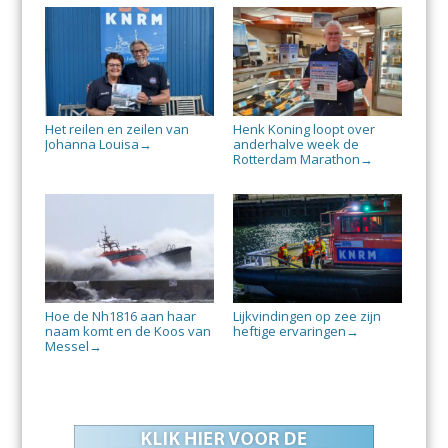
Het reilen en zeilen van
Henk Koning loopt over
Johanna Louisa
anderhalve week de
→
Rotterdam Marathon
→
Hoe de Nh1816 aan haar
Lijkvindingen op zee zijn
naam komt en de Koos van
heftige ervaringen
→
Messel
→