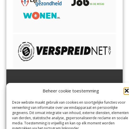
Jutter | Hofgeest
IJmuiden,
en
Velsen-Noord
Beheer cookie toestemming
Margadantstraat 34
Velserbroek
,
Velsen-Zuid,
1976 DN IJmuiden
Santpoort-Noord
,
Santpoort-
0255-533900
Zuid
,
Driehuis
en
Deze website maakt gebruik van cookies en soortgelijke functies voor
info@jutter.nl
of
info@hofgee
Spaarnwoude
.
verwerking van informatie over uw eindapparaat en persoonlijke
st.nl
gegevens. Dit omvat integratie van inhoud, externe diensten, elementen
van derden, statistische analyse, gepersonaliseerde reclame en sociale
media. Toestemming is vrijwillig en kan op elk moment worden
Contact
ingetrokken via het pictogram linksonder.