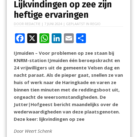
Lijkvindingen op zee zijn
heftige ervaringen
DOOR
REDACTIE
|
7 JUNI 2024
| GEPLAATST IN
REGIO
F
X
W
Li
E
D
ac
h
n
m
el
IJmuiden – Voor problemen op zee staan bij
e
at
k
ai
e
KNRM-station IJmuiden één beroepskracht en
b
s
e
l
n
24 vrijwilligers uit de gemeente Velsen dag en
o
A
dI
nacht paraat. Als de pieper gaat, snellen ze van
huis of werk naar de Haringkade en varen ze
o
p
n
binnen tien minuten met de reddingsboot uit,
k
p
ongeacht de weersomstandigheden. De
Jutter|Hofgeest bericht maandelijks over de
wederwaardigheden van deze plaatsgenoten.
Deze keer: lijkvindingen op zee
Door Weert Schenk