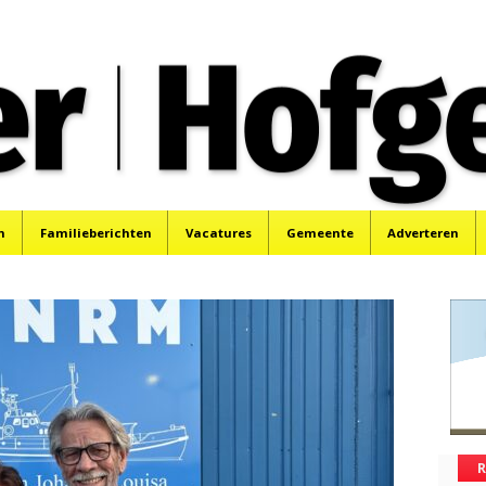
oek, Santpoort, Driehuis en Spaarnwoude.
n
Familieberichten
Vacatures
Gemeente
Adverteren
R