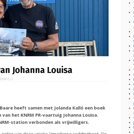
 van Johanna Louisa
IDEN E.O.
e Baare heeft samen met Jolanda Kalló een boek
m van het KNRM PR-vaartuig Johanna Louisa.
NRM-station verbonden als vrijwilligers.
 en zeilen van deze unieke IJmuidense reddingboot. De