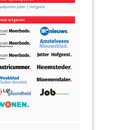
alpunten Jutter | Hofgeest
nze uitgaven