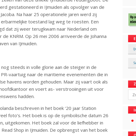
erd gestationeerd in IJmuiden als opvolger van de
acoba. Na haar 25 operationele jaren werd zij
in erbarmelijke toestand lag weg te roesten. Een
orgd dat zij weer terugkwam naar Nederland om
oor de KNRM. Op 26 mei 2006 arriveerde de Johanna
E
aven van IJmuiden.
I
S
a nog steeds in volle glorie aan de steiger in de
als PR-vaartuig naar de maritieme evenementen die in
dse havens worden gehouden. Maar zij vaart ook als
ofdkantoor en voert as- verstrooiingen uit voor
Sear
evenswens hadden.
olanda beschreven in het boek ‘20 jaar Station
I
veel foto’s. Het boek is op de symbolische datum 26
en, uitgekomen. Het boek zal voor de liefhebber in
e Read Shop in IJmuiden. De opbrengst van het boek
O