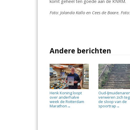
komt geheel ten goede aan de KNRM.
Foto: Jolanda Kallo en Cees de Baare. Foto
Andere berichten
Henk Koning loopt
Oud-IJmuidenare
over anderhalve
verweren zich te
week de Rotterdam
de sloop van de
Marathon
spoortrap
→
→