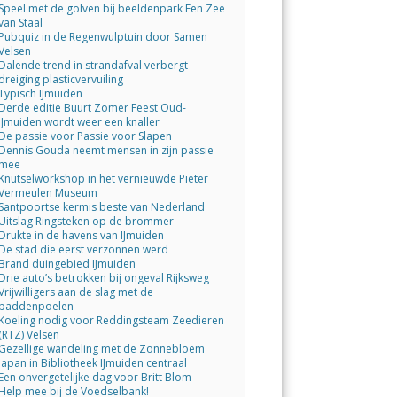
Speel met de golven bij beeldenpark Een Zee
van Staal
Pubquiz in de Regenwulptuin door Samen
Velsen
Dalende trend in strandafval verbergt
dreiging plasticvervuiling
Typisch IJmuiden
Derde editie Buurt Zomer Feest Oud-
IJmuiden wordt weer een knaller
De passie voor Passie voor Slapen
Dennis Gouda neemt mensen in zijn passie
mee
Knutselworkshop in het vernieuwde Pieter
Vermeulen Museum
Santpoortse kermis beste van Nederland
Uitslag Ringsteken op de brommer
Drukte in de havens van IJmuiden
De stad die eerst verzonnen werd
Brand duingebied IJmuiden
Drie auto’s betrokken bij ongeval Rijksweg
Vrijwilligers aan de slag met de
paddenpoelen
Koeling nodig voor Reddingsteam Zeedieren
(RTZ) Velsen
Gezellige wandeling met de Zonnebloem
Japan in Bibliotheek IJmuiden centraal
Een onvergetelijke dag voor Britt Blom
Help mee bij de Voedselbank!