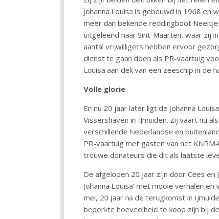
o
p
n
Johanna Louisa is gebouwd in 1968 en w
k
p
meer dan bekende reddingboot Neeltje J
uitgeleend naar Sint-Maarten, waar zij 
aantal vrijwilligers hebben ervoor gez
dienst te gaan doen als PR-vaartuig v
Louisa aan dek van een zeeschip in de h
Volle glorie
En nu 20 jaar later ligt de Johanna Louis
Vissershaven in IJmuiden. Zij vaart nu 
verschillende Nederlandse en buitenlan
PR-vaartuig met gasten van het KNRM-ho
trouwe donateurs die dit als laatste l
De afgelopen 20 jaar zijn door Cees en J
Johanna Louisa’ met mooie verhalen en 
mei, 20 jaar na de terugkomst in IJmuid
beperkte hoeveelheid te koop zijn bij d