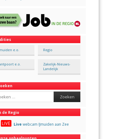
dities
Jmuiden e.o.
Regio
antpoort e.o.
Zakelijk-Nieuws-
Landelijk
Zoeken
ch
n de Regio
Live
webcam IJmuiden aan Zee
nze ophaalpunten