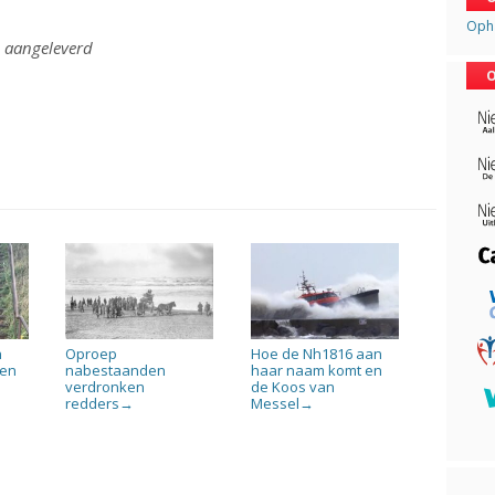
Opha
: aangeleverd
O
n
Oproep
Hoe de Nh1816 aan
gen
nabestaanden
haar naam komt en
verdronken
de Koos van
redders
Messel
→
→