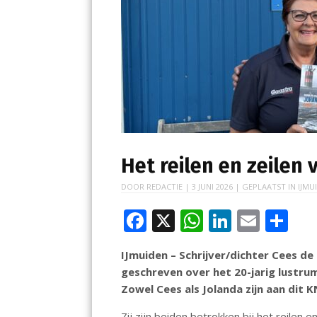
Het reilen en zeilen
DOOR
REDACTIE
|
3 JUNI 2026
| GEPLAATST IN
IJMU
F
X
W
Li
E
D
ac
h
n
m
el
IJmuiden – Schrijver/dichter Cees d
e
at
k
ai
e
geschreven over het 20-jarig lustru
b
s
e
l
n
Zowel Cees als Jolanda zijn aan dit K
o
A
dI
Zij zijn beiden betrokken bij het reilen