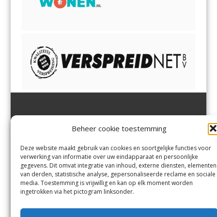
Jutter | Hofgeest
IJmuiden,
en
Velsen-Noord
Beheer cookie toestemming
Margadantstraat 34
Velserbroek
,
Velsen-Zuid,
1976 DN IJmuiden
Santpoort-Noord
,
Santpoort-
0255-533900
Zuid
,
Driehuis
en
Deze website maakt gebruik van cookies en soortgelijke functies voor
info@jutter.nl
of
info@hofgee
Spaarnwoude
.
verwerking van informatie over uw eindapparaat en persoonlijke
st.nl
gegevens. Dit omvat integratie van inhoud, externe diensten, elementen
van derden, statistische analyse, gepersonaliseerde reclame en sociale
media. Toestemming is vrijwillig en kan op elk moment worden
Contact
ingetrokken via het pictogram linksonder.
Andere uitgaven
Bezorgklacht
Ophaalpunten