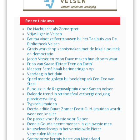
Recent nieuws
De Nachtjacht als Zomerpret
Vrijwilliger in Velsen
Fatima vindt zelfvertrouwen bij het Taalhuis van De
Bibliotheek Velsen
Gratis workshop kennismaken met de lokale politiek
en democratie
Jacob Visser en zoon Dave maken hun droom waar
Friso van Saase ‘Fittest Teen on Earth’
Meester Serné haalt herinneringen op
Vandaag in het duin
Speel met de golven bij beeldenpark Een Zee van
Staal
Pubquiz in de Regenwulptuin door Samen Velsen
Dalende trend in strandafval verbergt dreiging
plasticvervuiling
Typisch IJmuiden
Derde editie Buurt Zomer Feest Oud-IJmuiden wordt
weer een knaller
De passie voor Passie voor Slapen
Dennis Gouda neemt mensen in zijn passie mee
Knutselworkshop in het vernieuwde Pieter
Vermeulen Museum
Santpoortse kermis beste van Nederland