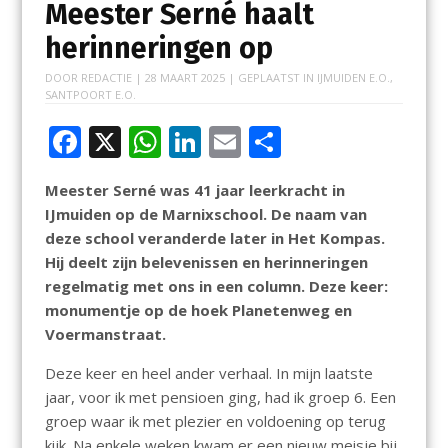
Meester Serné haalt
herinneringen op
DOOR
REDACTIE
|
28 MAART 2025
| GEPLAATST IN
IJMUIDEN E.O.
,
SANTPOORT E.O.
F
X
W
Li
E
D
ac
h
n
m
el
Meester Serné was 41 jaar leerkracht in
e
at
k
ai
e
IJmuiden op de Marnixschool. De naam van
b
s
e
l
n
deze school veranderde later in Het Kompas.
o
A
dI
Hij deelt zijn belevenissen en herinneringen
regelmatig met ons in een column. Deze keer:
o
p
n
monumentje op de hoek Planetenweg en
k
p
Voermanstraat.
Deze keer en heel ander verhaal. In mijn laatste
jaar, voor ik met pensioen ging, had ik groep 6. Een
groep waar ik met plezier en voldoening op terug
kijk. Na enkele weken kwam er een nieuw meisje bij.