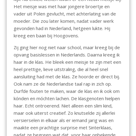
Het meisje was met haar jongere broertje en
vader uit Polen gevlucht, met achterlating van de
moeder. Die zou later komen, nadat vader werk
gevonden had in Nederland, hetgeen lukte. Hij
kreeg een baan bij Hoogovens.
Zij ging hier nog niet naar school, maar kreeg bij de
opvang basislessen in Nederlands. Daarna kreeg ik
haar in de klas. He bleek een meisje te zijn met een
heel prettige, lieve uitstraling, die al heel snel
aansluiting had met de klas. Ze hoorde er direct bij.
Ook nam ze de Nederlandse taal rap in zich op.
Durfde fouten te maken, waar de klas en ik ook om
kónden en móchten lachen. De klasgenoten hielpen
haar. Echt ontroerend. Niet alleen een slim kind,
maar ook uiterst creatief. Zo knutselde zij allerlei
versierselen in elkaar als er iemand jarig was en
maakte een prachtige surprise met Sinterklaas,
nadat ze begreep wat dat, voor haar onbekende,