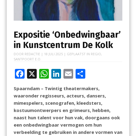
Expositie ‘Onbedwingbaar’
in Kunstcentrum De Kolk
DOOR
REDACTIE
|
18 JULI 2025
| GEPLAATST IN
REGIO
,
SANTPOORT E.O.
F
X
W
Li
E
D
ac
h
n
m
el
Spaarndam – Twintig theatermakers,
e
at
k
ai
e
waaronder regisseurs, acteurs, dansers,
b
s
e
l
n
mimespelers, scenografen, kleedsters,
o
A
dI
kostuumontwerpers en grimeurs, hebben,
naast hun talent voor hun vak, doorgaans ook
o
p
n
een onbedwingbaar vermogen om hun
k
p
verbeelding te gebruiken in andere vormen van