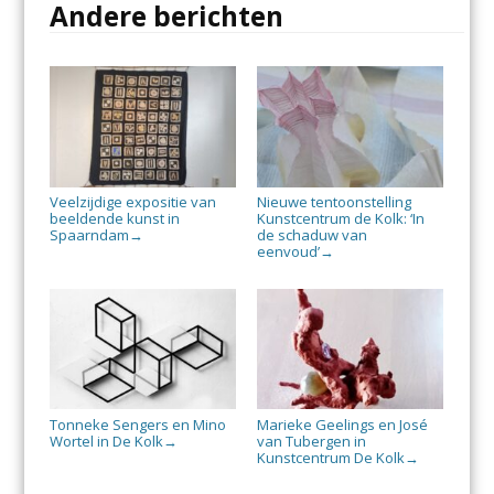
Andere berichten
Veelzijdige expositie van
Nieuwe tentoonstelling
beeldende kunst in
Kunstcentrum de Kolk: ‘In
Spaarndam
de schaduw van
→
eenvoud’
→
Tonneke Sengers en Mino
Marieke Geelings en José
Wortel in De Kolk
van Tubergen in
→
Kunstcentrum De Kolk
→