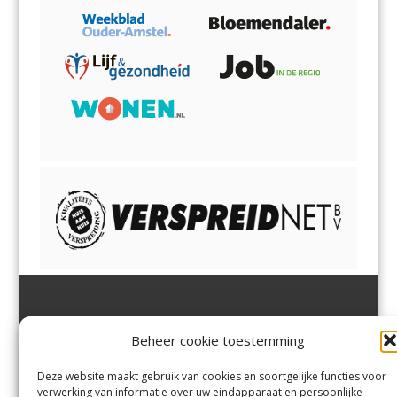
Jutter | Hofgeest
IJmuiden,
en
Velsen-Noord
Beheer cookie toestemming
Margadantstraat 34
Velserbroek
,
Velsen-Zuid,
1976 DN IJmuiden
Santpoort-Noord
,
Santpoort-
0255-533900
Zuid
,
Driehuis
en
Deze website maakt gebruik van cookies en soortgelijke functies voor
info@jutter.nl
of
info@hofgee
Spaarnwoude
.
verwerking van informatie over uw eindapparaat en persoonlijke