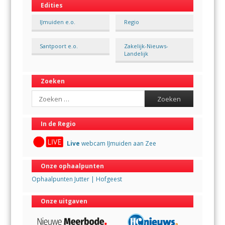
Edities
IJmuiden e.o.
Regio
Santpoort e.o.
Zakelijk-Nieuws-
Landelijk
Zoeken
Search
In de Regio
Live
webcam IJmuiden aan Zee
Onze ophaalpunten
Ophaalpunten Jutter | Hofgeest
Onze uitgaven