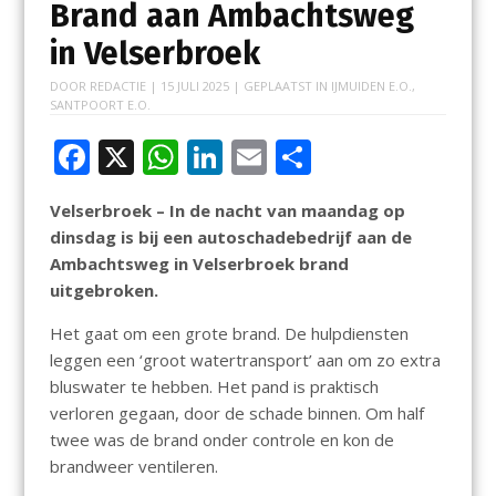
Brand aan Ambachtsweg
in Velserbroek
DOOR
REDACTIE
|
15 JULI 2025
| GEPLAATST IN
IJMUIDEN E.O.
,
SANTPOORT E.O.
F
X
W
Li
E
D
ac
h
n
m
el
Velserbroek – In de nacht van maandag op
e
at
k
ai
e
dinsdag is bij een autoschadebedrijf aan de
b
s
e
l
n
Ambachtsweg in Velserbroek brand
o
A
dI
uitgebroken.
o
p
n
Het gaat om een grote brand. De hulpdiensten
k
p
leggen een ‘groot watertransport’ aan om zo extra
bluswater te hebben. Het pand is praktisch
verloren gegaan, door de schade binnen. Om half
twee was de brand onder controle en kon de
brandweer ventileren.