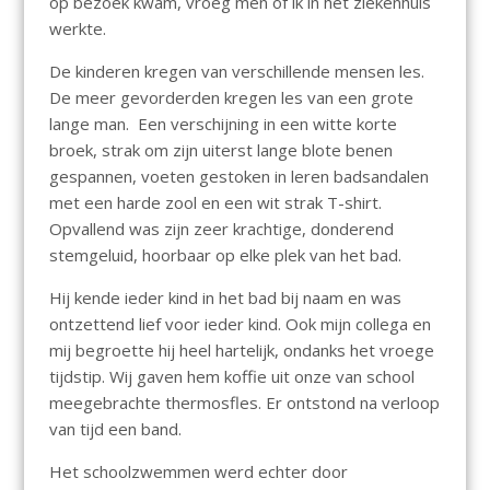
op bezoek kwam, vroeg men of ik in het ziekenhuis
werkte.
De kinderen kregen van verschillende mensen les.
De meer gevorderden kregen les van een grote
lange man. Een verschijning in een witte korte
broek, strak om zijn uiterst lange blote benen
gespannen, voeten gestoken in leren badsandalen
met een harde zool en een wit strak T-shirt.
Opvallend was zijn zeer krachtige, donderend
stemgeluid, hoorbaar op elke plek van het bad.
Hij kende ieder kind in het bad bij naam en was
ontzettend lief voor ieder kind. Ook mijn collega en
mij begroette hij heel hartelijk, ondanks het vroege
tijdstip. Wij gaven hem koffie uit onze van school
meegebrachte thermosfles. Er ontstond na verloop
van tijd een band.
Het schoolzwemmen werd echter door