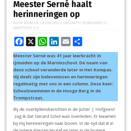
Meester Serné haalt
herinneringen op
DOOR
REDACTIE
|
8 JUNI 2025
| GEPLAATST IN
IJMUIDEN E.O.
,
SANTPOORT E.O.
F
X
W
Li
E
D
ac
h
n
m
el
Meester Serné was 41 jaar leerkracht in
e
at
k
ai
e
IJmuiden op de Marnixschool. De naam van
b
s
e
l
n
deze school veranderde later in Het Kompas.
o
A
dI
Hij deelt zijn belevenissen en herinneringen
regelmatig met ons in een column. Deze keer:
o
p
n
Schoolzwemmen in de Hooge Berg in de
k
p
Trompstraat.
Bij de overlijdensberichten in de Jutter | Hofgeest
zag ik dat Gerard Schol was overleden. Er kwamen
bij mij herinneringen naar boven. In de tijd dat ik in
de lagere klassen lesgaf en later in de hogere