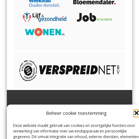
Jutter | Hofgeest
IJmuiden,
en
Velsen-Noord
Beheer cookie toestemming
Margadantstraat 34
Velserbroek
,
Velsen-Zuid,
1976 DN IJmuiden
Santpoort-Noord
,
Santpoort-
0255-533900
Zuid
,
Driehuis
en
Deze website maakt gebruik van cookies en soortgelijke functies voor
info@jutter.nl
of
info@hofgee
Spaarnwoude
.
verwerking van informatie over uw eindapparaat en persoonlijke
st.nl
gegevens. Dit omvat integratie van inhoud, externe diensten, elementen