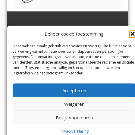
Jutter | Hofgeest
IJmuiden,
en
Velsen-Noord
Beheer cookie toestemming
Margadantstraat 34
Velserbroek
,
Velsen-Zuid,
1976 DN IJmuiden
Santpoort-Noord
,
Santpoort-
0255-533900
Zuid
,
Driehuis
en
Deze website maakt gebruik van cookies en soortgelijke functies voor
info@jutter.nl
of
info@hofgee
Spaarnwoude
.
verwerking van informatie over uw eindapparaat en persoonlijke
st.nl
gegevens. Dit omvat integratie van inhoud, externe diensten, elementen
van derden, statistische analyse, gepersonaliseerde reclame en sociale
media. Toestemming is vrijwillig en kan op elk moment worden
Contact
ingetrokken via het pictogram linksonder.
Andere uitgaven
Bezorgklacht
Ophaalpunten
Accepteren
Vacatures
Voorwaarden
Privacyverklaring
Weigeren
Bekijk voorkeuren
© Kennemerland Pers B.V.
Menu
Privacyverklaring