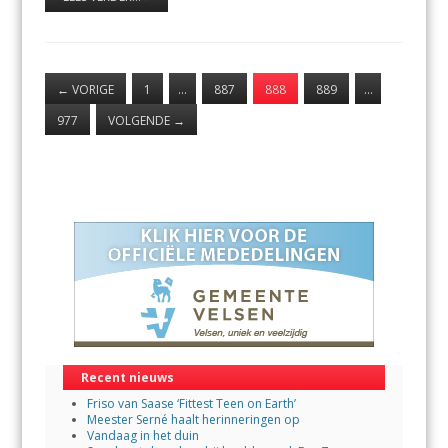
←
VORIGE
1
…
887
888
889
…
977
VOLGENDE
→
Recent nieuws
Friso van Saase ‘Fittest Teen on Earth’
Meester Serné haalt herinneringen op
Vandaag in het duin