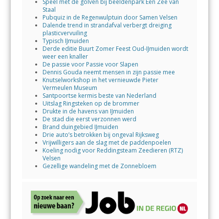
Speel met de golven bij beeldenpark Een Zee van
Staal
Pubquiz in de Regenwulptuin door Samen Velsen
Dalende trend in strandafval verbergt dreiging
plasticvervuiling
Typisch IJmuiden
Derde editie Buurt Zomer Feest Oud-IJmuiden wordt
weer een knaller
De passie voor Passie voor Slapen
Dennis Gouda neemt mensen in zijn passie mee
Knutselworkshop in het vernieuwde Pieter
Vermeulen Museum
Santpoortse kermis beste van Nederland
Uitslag Ringsteken op de brommer
Drukte in de havens van IJmuiden
De stad die eerst verzonnen werd
Brand duingebied IJmuiden
Drie auto’s betrokken bij ongeval Rijksweg
Vrijwilligers aan de slag met de paddenpoelen
Koeling nodig voor Reddingsteam Zeedieren (RTZ)
Velsen
Gezellige wandeling met de Zonnebloem