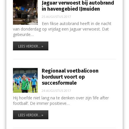
Jaguar verwoest bij autobrand
in havengebied IJmuiden
25 AUGUSTUS 2017
Een fikse autobrand heeft in de nacht
van donderdag op vrijdag een Jaguar verwoest. Dat
gebeurde…
LEES VERDER... »
Regionaal voetbalicoon
borduurt voort op
succesformule
24 AUGUSTUS 2017
Hij hoefde niet lang na te denken over zijn ‘life after
football’. De immer positieve…
LEES VERDER... »