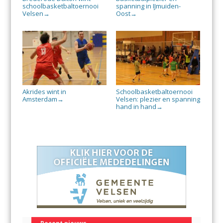
schoolbasketbaltoernooi
spanning in IJmuiden-
Velsen
Oost
→
→
Akrides wint in
Schoolbasketbaltoernooi
Amsterdam
Velsen: plezier en spanning
→
hand in hand
→