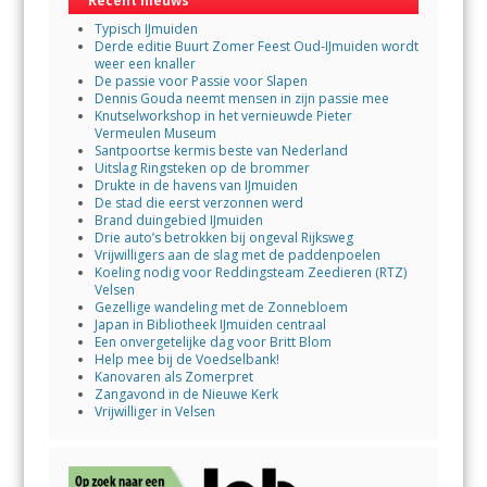
Recent nieuws
Typisch IJmuiden
Derde editie Buurt Zomer Feest Oud-IJmuiden wordt
weer een knaller
De passie voor Passie voor Slapen
Dennis Gouda neemt mensen in zijn passie mee
Knutselworkshop in het vernieuwde Pieter
Vermeulen Museum
Santpoortse kermis beste van Nederland
Uitslag Ringsteken op de brommer
Drukte in de havens van IJmuiden
De stad die eerst verzonnen werd
Brand duingebied IJmuiden
Drie auto’s betrokken bij ongeval Rijksweg
Vrijwilligers aan de slag met de paddenpoelen
Koeling nodig voor Reddingsteam Zeedieren (RTZ)
Velsen
Gezellige wandeling met de Zonnebloem
Japan in Bibliotheek IJmuiden centraal
Een onvergetelijke dag voor Britt Blom
Help mee bij de Voedselbank!
Kanovaren als Zomerpret
Zangavond in de Nieuwe Kerk
Vrijwilliger in Velsen