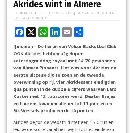
Akrides wint in Almere
DOOR
REDACTIE
|
10 DECEMBER 2023
| GEPLAATST IN
IJMUIDEN
E.O.
,
SANTPOORT E.O.
F
X
W
Li
E
D
ac
h
n
m
el
IJmuiden – De heren van Velser Basketbal Club
e
at
k
ai
e
OOK Akrides hebben afgelopen
b
s
e
l
n
zaterdagmiddag royaal met 34-70 gewonnen
o
A
dI
van Almere Pioneers. Het was voor Akrides de
eerste uitzege dit seizoen en de tweede
o
p
n
overwinning op rij. Vier Akridessers eindigden
k
p
qua punten in de dubbele cijfers waarvan Lars
Koster met 13 topscorer werd. Dexter Esajas
en Laurens kwamen allebei tot 11 punten en
Rik Wessels produceerde 10 punten.
Akrides begon de wedstrijd met een 15-0 run en
leidde de score vanaf het begin tot het einde van