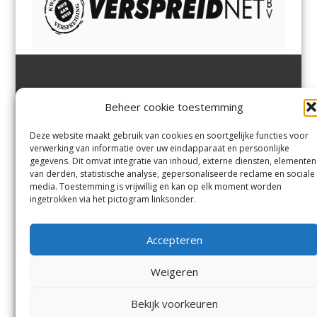
Jutter | Hofgeest
IJmuiden,
en
Velsen-Noord
Beheer cookie toestemming
Margadantstraat 34
Velserbroek
,
Velsen-Zuid,
1976 DN IJmuiden
Santpoort-Noord
,
Santpoort-
0255-533900
Zuid
,
Driehuis
en
Deze website maakt gebruik van cookies en soortgelijke functies voor
info@jutter.nl
of
info@hofgee
Spaarnwoude
.
verwerking van informatie over uw eindapparaat en persoonlijke
st.nl
gegevens. Dit omvat integratie van inhoud, externe diensten, elementen
van derden, statistische analyse, gepersonaliseerde reclame en sociale
media. Toestemming is vrijwillig en kan op elk moment worden
Contact
ingetrokken via het pictogram linksonder.
Andere uitgaven
Bezorgklacht
Ophaalpunten
Accepteren
Vacatures
Voorwaarden
Privacyverklaring
Weigeren
Bekijk voorkeuren
© Kennemerland Pers B.V.