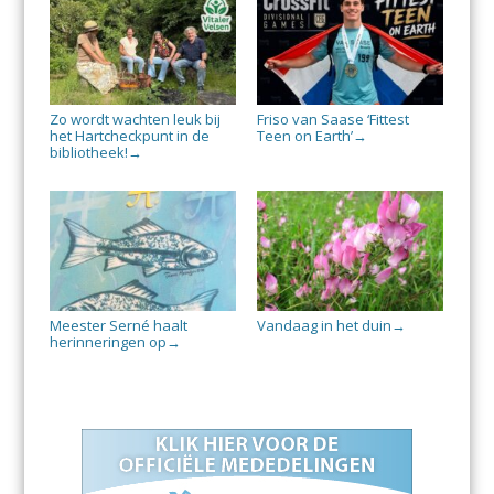
Zo wordt wachten leuk bij
Friso van Saase ‘Fittest
het Hartcheckpunt in de
Teen on Earth’
→
bibliotheek!
→
Meester Serné haalt
Vandaag in het duin
→
herinneringen op
→