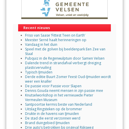
Recent nieuws
Friso van Saase ‘Fittest Teen on Earth’
Meester Serné haalt herinneringen op
Vandaag in het duin
Speel met de golven bij beeldenpark Een Zee van
Staal
Pubquiz in de Regenwulptuin door Samen Velsen
Dalende trend in strandafval verbergt dreiging
plasticvervuiling
Typisch IJmuiden
Derde editie Buurt Zomer Feest Oud-IJmuiden wordt
weer een knaller
De passie voor Passie voor Slapen
Dennis Gouda neemt mensen in zijn passie mee
Knutselworkshop in het vernieuwde Pieter
Vermeulen Museum
Santpoortse kermis beste van Nederland
Uitslag Ringsteken op de brommer
Drukte in de havens van IJmuiden
De stad die eerst verzonnen werd
Brand duingebied IJmuiden
Drie auto’s betrokken bij ongeval Rijksweg