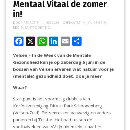
Mentaal Vitaal de zomer
in!
DOOR
REDACTIE
|
1 JUNI 2026
| GEPLAATST IN
IJMUIDEN E.O.
,
REGIO
,
SANTPOORT E.O.
F
X
W
Li
E
D
ac
h
n
m
el
Velsen – In de Week van de Mentale
e
at
k
ai
e
Gezondheid kun je op zaterdag 6 juni in de
b
s
e
l
n
bossen van Velsen ervaren wat natuur voor je
o
A
dI
(mentale) gezondheid doet. Doe je mee?
o
p
n
Waar?
k
p
Startpunt is het voormalig clubhuis van
Korfbalvereniging DKV in Park Schoonenberg
(Velsen-Zuid). Fietsenrekken aanwezig en anders
parkeren bij Telstar. Het pad tussen de
voetbalvelden van VV IJmuiden leidt naar het