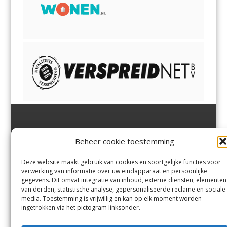
Jutter | Hofgeest
IJmuiden,
en
Velsen-Noord
Beheer cookie toestemming
Margadantstraat 34
Velserbroek
,
Velsen-Zuid,
1976 DN IJmuiden
Santpoort-Noord
,
Santpoort-
0255-533900
Zuid
,
Driehuis
en
Deze website maakt gebruik van cookies en soortgelijke functies voor
info@jutter.nl
of
info@hofgee
Spaarnwoude
.
verwerking van informatie over uw eindapparaat en persoonlijke
st.nl
gegevens. Dit omvat integratie van inhoud, externe diensten, elementen
van derden, statistische analyse, gepersonaliseerde reclame en sociale
media. Toestemming is vrijwillig en kan op elk moment worden
Contact
ingetrokken via het pictogram linksonder.
Andere uitgaven
Bezorgklacht