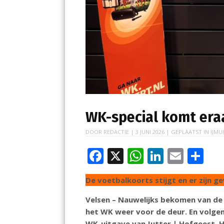
WK-special komt era
DOOR
REDACTIE
|
3 JUNI 2026
| GEPLAATST IN
IJMU
F
X
W
Li
E
D
ac
h
n
m
el
De voetbalkoorts stijgt en er zijn g
e
at
k
ai
e
b
s
e
l
n
Velsen – Nauwelijks bekomen van de 
het WK weer voor de deur. En volgen
o
A
dI
WK-uitgave van Jutter | Hofgeest. H