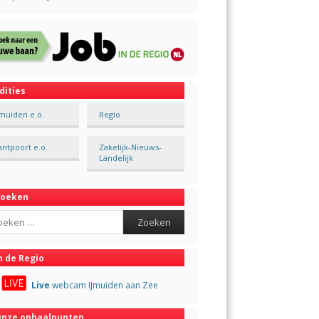
dities
Jmuiden e.o.
Regio
antpoort e.o.
Zakelijk-Nieuws-
Landelijk
Zoeken
ch
n de Regio
Live
webcam IJmuiden aan Zee
nze ophaalpunten