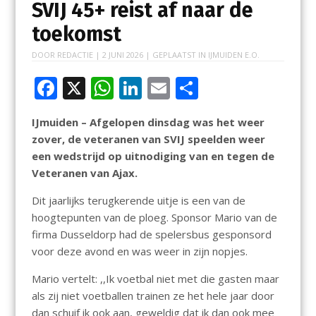
SVIJ 45+ reist af naar de
toekomst
DOOR
REDACTIE
|
2 JUNI 2026
| GEPLAATST IN
IJMUIDEN E.O.
F
X
W
Li
E
D
ac
h
n
m
el
IJmuiden – Afgelopen dinsdag was het weer
e
at
k
ai
e
zover, de veteranen van SVIJ speelden weer
b
s
e
l
n
een wedstrijd op uitnodiging van en tegen de
o
A
dI
Veteranen van Ajax.
o
p
n
Dit jaarlijks terugkerende uitje is een van de
k
p
hoogtepunten van de ploeg. Sponsor Mario van de
firma Dusseldorp had de spelersbus gesponsord
voor deze avond en was weer in zijn nopjes.
Mario vertelt: ,,Ik voetbal niet met die gasten maar
als zij niet voetballen trainen ze het hele jaar door
dan schuif ik ook aan, geweldig dat ik dan ook mee