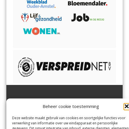
Jutter | Hofgeest
IJmuiden,
en
Velsen-Noord
Beheer cookie toestemming
Margadantstraat 34
Velserbroek
,
Velsen-Zuid,
1976 DN IJmuiden
Santpoort-Noord
,
Santpoort-
0255-533900
Zuid
,
Driehuis
en
Deze website maakt gebruik van cookies en soortgelijke functies voor
info@jutter.nl
of
info@hofgee
Spaarnwoude
.
verwerking van informatie over uw eindapparaat en persoonlijke
st.nl
gegevens. Dit omvat integratie van inhoud, externe diensten, elementen