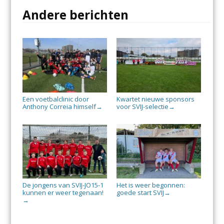
Andere berichten
Een voetbalclinic door
Kwartet nieuwe sponsors
Anthony Correia himself
voor SVIJ-selectie
→
→
De jongens van SVIJ-JO15-1
Het is weer begonnen:
kunnen er weer tegenaan!
goede start SVIJ
→
→