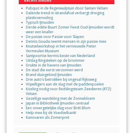
Recent nieuws
Pubquiz in de Regenwulptuin door Samen Velsen
Dalende trend in strandafval verbergt dreiging
plasticvervuiling
Typisch IJmuiden
Derde editie Buurt Zomer Feest Oud-IJmuiden wordt
weer een knaller
De passie voor Passie voor Slapen
Dennis Gouda neemt mensen in zijn passie mee
Knutselworkshop in het vernieuwde Pieter
Vermeulen Museum
Santpoortse kermis beste van Nederland
Uitslag Ringsteken op de brommer
Drukte in de havens van IJmuiden
De stad die eerst verzonnen werd
Brand duingebied IJmuiden
Drie auto’s betrokken bij ongeval Rijksweg
Vrijwilligers aan de slag met de paddenpoelen
Koeling nodig voor Reddingsteam Zeedieren (RTZ)
Velsen
Gezellige wandeling met de Zonnebloem
Japan in Bibliotheek IJmuiden centraal
Een onvergetelijke dag voor Britt Blom
Help mee bij de Voedselbank!
Kanovaren als Zomerpret