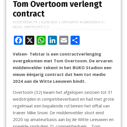
Tom Overtoom verlengt
contract
DOOR
REDACTIE
|
4 JUNI 2023
| GEPLAATST IN
IJMUIDEN E.O.
,
REGIO
,
SANTPOORT E.O.
F
X
W
Li
E
D
ac
h
n
m
el
Velsen- Telstar is een contractverlenging
e
at
k
ai
e
overgekomen met Tom Overtoom. De ervaren
b
s
e
l
n
middenvelder tekent in het BUKO Stadion een
o
A
dI
nieuw éénjarig contract dat hem tot medio
2024 aan de Witte Leeuwen bindt.
o
p
n
k
p
Overtoom (32) kwam het afgelopen seizoen tot 31
wedstrijden in competitieverband en had met grote
regelmaat een bepalende rol binnen het elftal van
trainer Mike Snoei. De middenvelder sloot eind
2020 op amateurbasis aan bij de Witte Leeuwen en
speelde sindsdien 71 competitieduels. ,,Tom