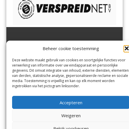
Jutter | Hofgeest
IJmuiden,
en
Velsen-Noord
Beheer cookie toestemming
Margadantstraat 34
Velserbroek
,
Velsen-Zuid,
1976 DN IJmuiden
Santpoort-Noord
,
Santpoort-
0255-533900
Zuid
,
Driehuis
en
Deze website maakt gebruik van cookies en soortgelijke functies voor
info@jutter.nl
of
info@hofgee
Spaarnwoude
.
verwerking van informatie over uw eindapparaat en persoonlijke
st.nl
gegevens. Dit omvat integratie van inhoud, externe diensten, elementen
van derden, statistische analyse, gepersonaliseerde reclame en sociale
media. Toestemming is vrijwillig en kan op elk moment worden
Contact
ingetrokken via het pictogram linksonder.
Andere uitgaven
Bezorgklacht
Ophaalpunten
Accepteren
Vacatures
Voorwaarden
Privacyverklaring
Weigeren
Bekijk voorkeuren