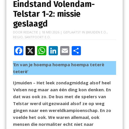
Eindstand Volendam-
Telstar 1-2: missie
geslaagd
DOOR
REDACTIE
|
18 MEI 2026
| GEPLAATST IN
IJMUIDEN E.O.
,
REGIO
,
SANTPOORT E.O.
F
X
W
Li
E
D
ac
h
n
m
el
‘En van je hoempa hoempa hoempa teterè
e
at
k
ai
e
teterè’
b
s
e
l
n
IJmuiden – Het leek zondagmiddag alsof heel
o
A
dI
Velsen nog maar aan één ding kon denken. En
o
p
n
dat was ook zo. De bus met de spelers van
k
p
Telstar werd uitgezwaaid alsof ze op weg
gingen naar een wereldkampioenschap. En zo
voelde het ook. We waren allemaal, ook
mensen die normaliter echt niet naar