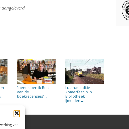
o: aangeleverd
den
‘Ineens ben ik Britt
Lustrum editie
van de
Zomerfestijn in
boekrecensies’
Bibliotheek
→
→
IJmuiden
→
rwerking van