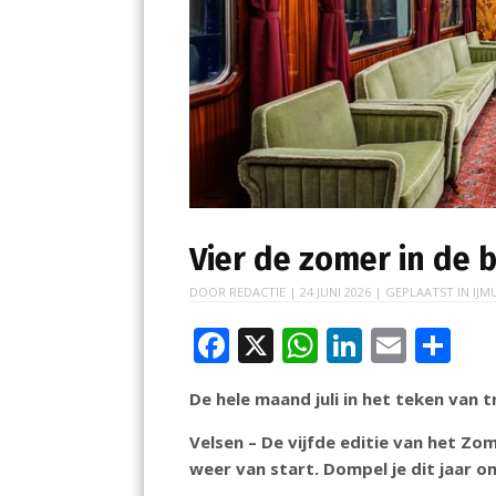
Vier de zomer in de 
DOOR
REDACTIE
|
24 JUNI 2026
| GEPLAATST IN
IJM
F
X
W
Li
E
D
ac
h
n
m
el
De hele maand juli in het teken van t
e
at
k
ai
e
b
s
e
l
n
Velsen – De vijfde editie van het Zom
weer van start. Dompel je dit jaar on
o
A
dI