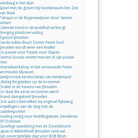
Vandaag in het duin
Speel met de golven bij beeldenpark Een Zee
van Staal
Pubquiz in de Regenwulptuin door Samen
Velsen
Dalende trend in strandafval verbergt
dreiging plasticvervuiling
Typisch IJmuiden
Derde editie Buurt Zomer Feest Oud-
IJmuiden wordt weer een knaller
De passie voor Passie voor Slapen
Dennis Gouda neemt mensen in zijn passie
mee
Knutselworkshop in het vernieuwde Pieter
Vermeulen Museum
Santpoortse kermis beste van Nederland
Uitslag Ringsteken op de brommer
Drukte in de havens van IJmuiden
De stad die eerst verzonnen werd
Brand duingebied IJmuiden
Drie auto’s betrokken bij ongeval Rijksweg
Vrijwilligers aan de slag met de
paddenpoelen
Koeling nodig voor Reddingsteam Zeedieren
(RTZ) Velsen
Gezellige wandeling met de Zonnebloem
Japan in Bibliotheek IJmuiden centraal
Een onvergetelijke dag voor Britt Blom