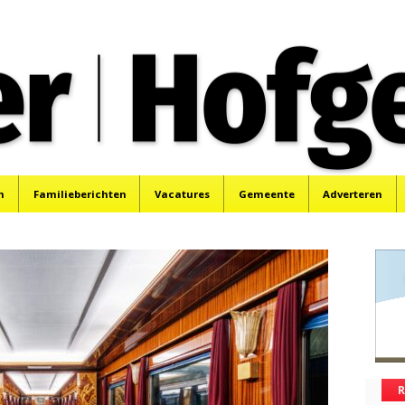
oek, Santpoort, Driehuis en Spaarnwoude.
n
Familieberichten
Vacatures
Gemeente
Adverteren
R