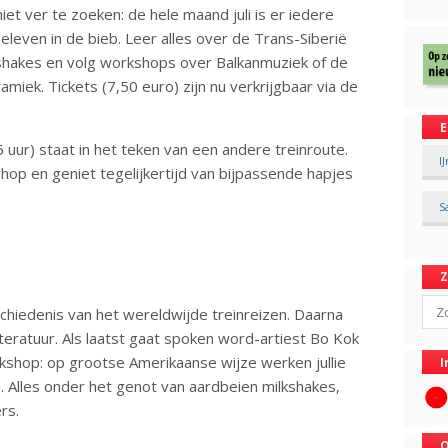
et ver te zoeken: de hele maand juli is er iedere
even in de bieb. Leer alles over de Trans-Siberië
shakes en volg workshops over Balkanmuziek of de
miek. Tickets (7,50 euro) zijn nu verkrijgbaar via de
E
uur) staat in het teken van een andere treinroute.
I
op en geniet tegelijkertijd van bijpassende hapjes
S
Sear
hiedenis van het wereldwijde treinreizen. Daarna
eratuur. Als laatst gaat spoken word-artiest Bo Kok
shop: op grootse Amerikaanse wijze werken jullie
I
. Alles onder het genot van aardbeien milkshakes,
rs.
O