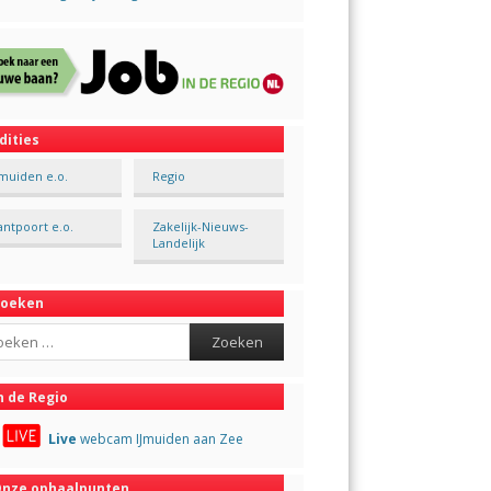
dities
Jmuiden e.o.
Regio
antpoort e.o.
Zakelijk-Nieuws-
Landelijk
Zoeken
ch
n de Regio
Live
webcam IJmuiden aan Zee
nze ophaalpunten