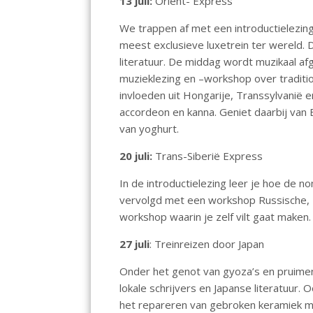
13 juli:
Oriënt- Express
We trappen af met een introductielezin
meest exclusieve luxetrein ter wereld.
literatuur. De middag wordt muzikaal af
muzieklezing en –workshop over traditi
invloeden uit Hongarije, Transsylvanië en
accordeon en kanna. Geniet daarbij van
van yoghurt.
20 juli:
Trans-Siberië Express
In de introductielezing leer je hoe de 
vervolgd met een workshop Russische, M
workshop waarin je zelf vilt gaat maken
27 juli
: Treinreizen door Japan
Onder het genot van gyoza’s en pruimen
lokale schrijvers en Japanse literatuur. 
het repareren van gebroken keramiek met