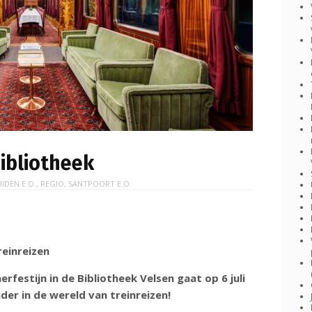
bibliotheek
UIDEN E.O.
,
REGIO
,
SANTPOORT E.O.
reinreizen
erfestijn in de Bibliotheek Velsen gaat op 6 juli
der in de wereld van treinreizen!