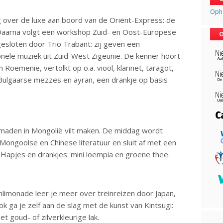
Opha
g over de luxe aan boord van de Oriënt-Express: de
 Daarna volgt een workshop Zuid- en Oost-Europese
O
gesloten door Trio Trabant: zij geven een
onele muziek uit Zuid-West Zigeunië. De kenner hoort
 Roemenië, vertolkt op o.a. viool, klarinet, taragot,
 Bulgaarse mezzes en ayran, een drankje op basis
nomaden in Mongolië vilt maken. De middag wordt
ongoolse en Chinese literatuur en sluit af met een
. Hapjes en drankjes: mini loempia en groene thee.
limonade leer je meer over treinreizen door Japan,
Ook ga je zelf aan de slag met de kunst van Kintsugi:
 goud- of zilverkleurige lak.