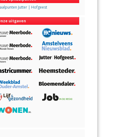
alpunten Jutter | Hofgeest
nze uitgaven