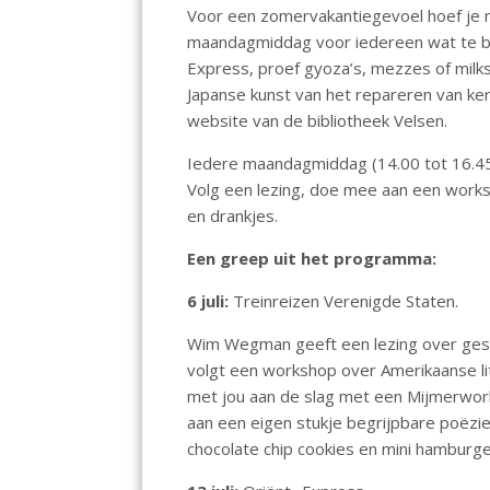
o
p
n
Voor een zomervakantiegevoel hoef je ni
maandagmiddag voor iedereen wat te bel
k
p
Express, proef gyoza’s, mezzes of milk
Japanse kunst van het repareren van kera
website van de bibliotheek Velsen.
Iedere maandagmiddag (14.00 tot 16.45 
Volg een lezing, doe mee aan een worksh
en drankjes.
Een greep uit het programma:
6 juli:
Treinreizen Verenigde Staten.
Wim Wegman geeft een lezing over gesc
volgt een workshop over Amerikaanse lit
met jou aan de slag met een Mijmerwork
aan een eigen stukje begrijpbare poëzie
chocolate chip cookies en mini hamburge