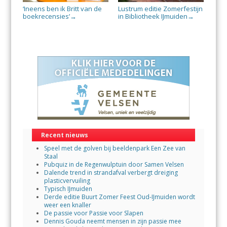
‘Ineens ben ik Britt van de
Lustrum editie Zomerfestijn
boekrecensies’
in Bibliotheek IJmuiden
→
→
Recent nieuws
Speel met de golven bij beeldenpark Een Zee van
Staal
Pubquiz in de Regenwulptuin door Samen Velsen
Dalende trend in strandafval verbergt dreiging
plasticvervuiling
Typisch IJmuiden
Derde editie Buurt Zomer Feest Oud-IJmuiden wordt
weer een knaller
De passie voor Passie voor Slapen
Dennis Gouda neemt mensen in zijn passie mee