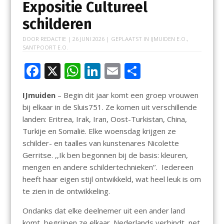
Expositie Cultureel
schilderen
DOOR
REDACTIE
|
26 JUNI 2026
| GEPLAATST IN
IJMUIDEN E.O.
,
SANTPOORT E.O.
F
X
W
Li
E
D
ac
h
n
m
el
IJmuiden
– Begin dit jaar komt een groep vrouwen
e
at
k
ai
e
bij elkaar in de Sluis751. Ze komen uit verschillende
b
s
e
l
n
landen: Eritrea, Irak, Iran, Oost-Turkistan, China,
o
A
dI
Turkije en Somalië. Elke woensdag krijgen ze
schilder- en taalles van kunstenares Nicolette
o
p
n
Gerritse. ,,Ik ben begonnen bij de basis: kleuren,
k
p
mengen en andere schildertechnieken’’. Iedereen
heeft haar eigen stijl ontwikkeld, wat heel leuk is om
te zien in de ontwikkeling.
Ondanks dat elke deelnemer uit een ander land
komt, begrijpen ze elkaar. Nederlands verbindt, net