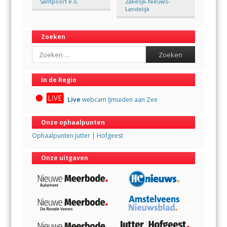
Santpoort e.o.
Zakelijk-Nieuws-
Landelijk
Zoeken
Search
In de Regio
Live
webcam IJmuiden aan Zee
Onze ophaalpunten
Ophaalpunten Jutter | Hofgeest
Onze uitgaven