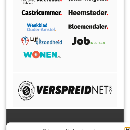
Jutter | Hofgeest
IJmuiden,
en
Velsen-Noord