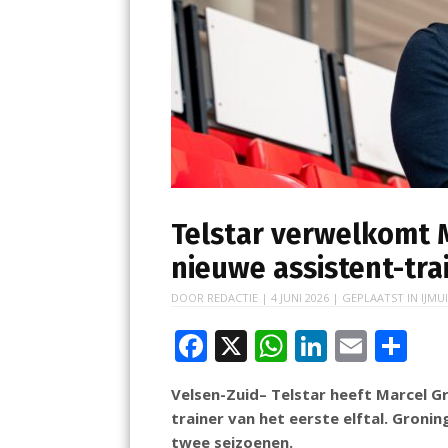
Telstar verwelkomt M
nieuwe assistent-tra
DOOR
REDACTIE
|
4 JUNI 2026
| GEPLAATST IN
IJMU
F
X
W
Li
E
D
ac
h
n
m
el
Velsen-Zuid– Telstar heeft Marcel G
e
at
k
ai
e
trainer van het eerste elftal. Groni
b
s
e
l
n
twee seizoenen.