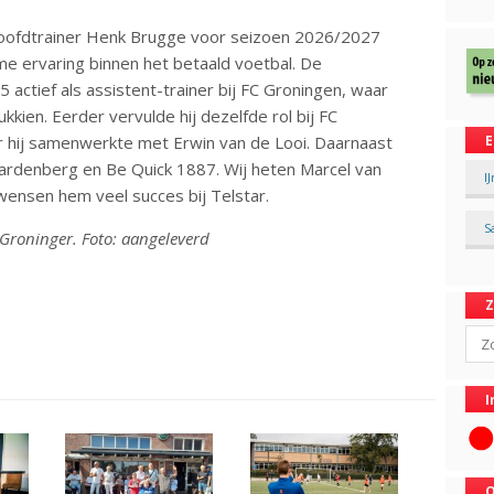
 hoofdtrainer Henk Brugge voor seizoen 2026/2027
me ervaring binnen het betaald voetbal. De
ctief als assistent-trainer bij FC Groningen, waar
kkien. Eerder vervulde hij dezelfde rol bij FC
 hij samenwerkte met Erwin van de Looi. Daarnaast
E
 Hardenberg en Be Quick 1887. Wij heten Marcel van
I
ensen hem veel succes bij Telstar.
S
 Groninger. Foto: aangeleverd
Sear
I
O