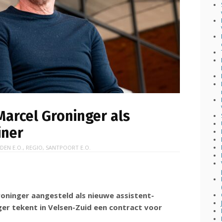
arcel Groninger als
iner
IDEN E.O.
,
REGIO
,
SANTPOORT E.O.
roninger aangesteld als nieuwe assistent-
nger tekent in Velsen-Zuid een contract voor