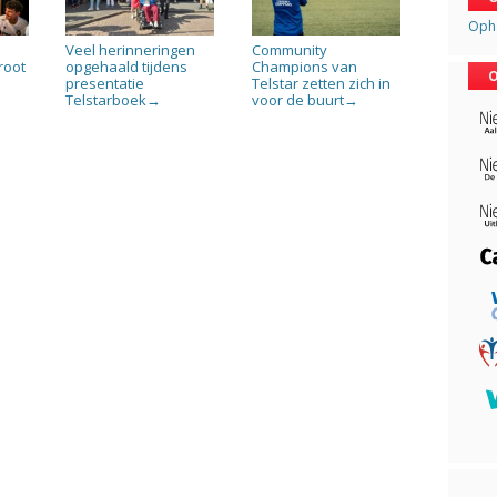
Opha
Veel herinneringen
Community
root
opgehaald tijdens
Champions van
O
presentatie
Telstar zetten zich in
Telstarboek
voor de buurt
→
→