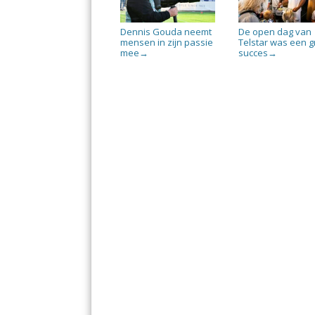
Dennis Gouda neemt
De open dag van
mensen in zijn passie
Telstar was een g
mee
succes
→
→