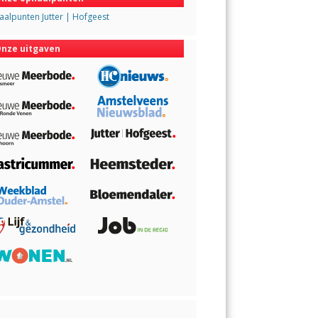
alpunten Jutter | Hofgeest
nze uitgaven