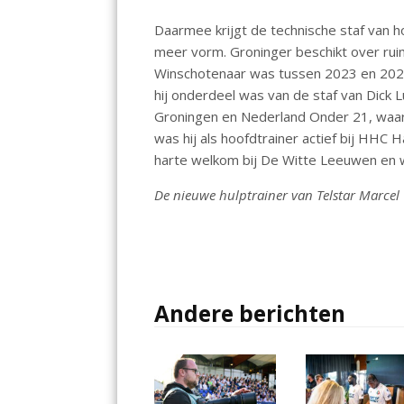
o
A
dI
Daarmee krijgt de technische staf van
o
p
n
meer vorm. Groninger beschikt over rui
k
p
Winschotenaar was tussen 2023 en 2025 a
hij onderdeel was van de staf van Dick Lu
Groningen en Nederland Onder 21, waar
was hij als hoofdtrainer actief bij HHC
harte welkom bij De Witte Leeuwen en w
De nieuwe hulptrainer van Telstar Marcel
Andere berichten