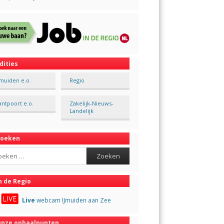
dities
Jmuiden e.o.
Regio
antpoort e.o.
Zakelijk-Nieuws-
Landelijk
Zoeken
ch
n de Regio
Live
webcam IJmuiden aan Zee
nze ophaalpunten