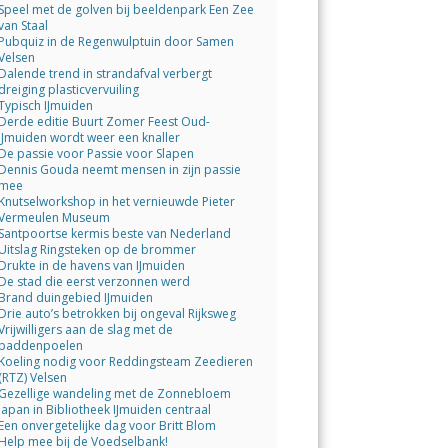
Speel met de golven bij beeldenpark Een Zee
van Staal
Pubquiz in de Regenwulptuin door Samen
Velsen
Dalende trend in strandafval verbergt
dreiging plasticvervuiling
Typisch IJmuiden
Derde editie Buurt Zomer Feest Oud-
IJmuiden wordt weer een knaller
De passie voor Passie voor Slapen
Dennis Gouda neemt mensen in zijn passie
mee
Knutselworkshop in het vernieuwde Pieter
Vermeulen Museum
Santpoortse kermis beste van Nederland
Uitslag Ringsteken op de brommer
Drukte in de havens van IJmuiden
De stad die eerst verzonnen werd
Brand duingebied IJmuiden
Drie auto’s betrokken bij ongeval Rijksweg
Vrijwilligers aan de slag met de
paddenpoelen
Koeling nodig voor Reddingsteam Zeedieren
(RTZ) Velsen
Gezellige wandeling met de Zonnebloem
Japan in Bibliotheek IJmuiden centraal
Een onvergetelijke dag voor Britt Blom
Help mee bij de Voedselbank!