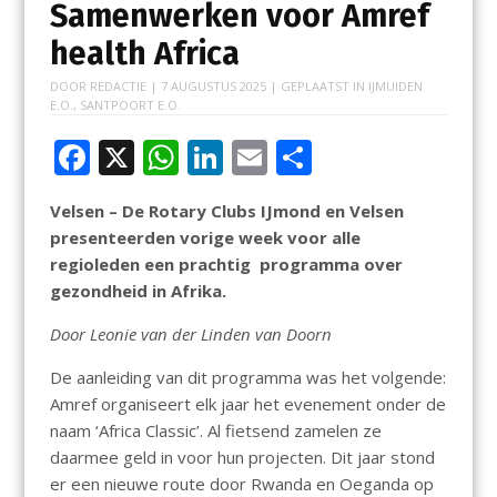
Samenwerken voor Amref
health Africa
DOOR
REDACTIE
|
7 AUGUSTUS 2025
| GEPLAATST IN
IJMUIDEN
E.O.
,
SANTPOORT E.O.
F
X
W
Li
E
D
ac
h
n
m
el
Velsen – De Rotary Clubs IJmond en Velsen
e
at
k
ai
e
presenteerden vorige week voor alle
b
s
e
l
n
regioleden een prachtig programma over
o
A
dI
gezondheid in Afrika.
o
p
n
Door Leonie van der Linden van Doorn
k
p
De aanleiding van dit programma was het volgende:
Amref organiseert elk jaar het evenement onder de
naam ‘Africa Classic’. Al fietsend zamelen ze
daarmee geld in voor hun projecten. Dit jaar stond
er een nieuwe route door Rwanda en Oeganda op