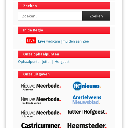
Zoeken
Search
In de Regio
Live
webcam IJmuiden aan Zee
Onze ophaalpunten
Ophaalpunten Jutter | Hofgeest
Onze uitgaven