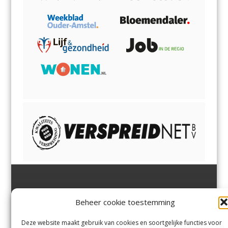
Jutter | Hofgeest
IJmuiden,
en
Velsen-Noord
Beheer cookie toestemming
Margadantstraat 34
Velserbroek
,
Velsen-Zuid,
1976 DN IJmuiden
Santpoort-Noord
,
Santpoort-
0255-533900
Zuid
,
Driehuis
en
Deze website maakt gebruik van cookies en soortgelijke functies voor