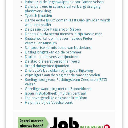
Pubquiz in de Regenwulptuin door Samen Velsen
Dalende trend in strandafval verbergt dreiging
plasticvervuiling
Typisch IJmuiden
Derde editie Buurt Zomer Feest Oud-IJmuiden wordt
weer een knaller
De passie voor Passie voor Slapen
Dennis Gouda neemt mensen in zijn passie mee
Knutselworkshop in het vernieuwde Pieter
Vermeulen Museum
Santpoortse kermis beste van Nederland
Uitslag Ringsteken op de brommer
Drukte in de havens van IJmuiden
De stad die eerst verzonnen werd
Brand duingebied IJmuiden
Drie auto’s betrokken bij ongeval Rijksweg
Vrijwilligers aan de slag met de paddenpoelen
Koeling nodig voor Reddingsteam Zeedieren (RTZ)
Velsen
Gezellige wandeling met de Zonnebloem
Japan in Bibliotheek IJmuiden centraal
Een onvergetelijke dag voor Britt Blom
Help mee bij de Voedselbank!