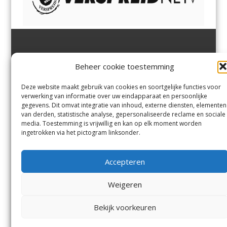
Jutter | Hofgeest
IJmuiden,
en
Velsen-Noord
Beheer cookie toestemming
Margadantstraat 34
Velserbroek
,
Velsen-Zuid,
1976 DN IJmuiden
Santpoort-Noord
,
Santpoort-
0255-533900
Zuid
,
Driehuis
en
Deze website maakt gebruik van cookies en soortgelijke functies voor
info@jutter.nl
of
info@hofgee
Spaarnwoude
.
verwerking van informatie over uw eindapparaat en persoonlijke
st.nl
gegevens. Dit omvat integratie van inhoud, externe diensten, elementen
van derden, statistische analyse, gepersonaliseerde reclame en sociale
media. Toestemming is vrijwillig en kan op elk moment worden
Contact
ingetrokken via het pictogram linksonder.
Andere uitgaven
Bezorgklacht
Ophaalpunten
Accepteren
Vacatures
Voorwaarden
Privacyverklaring
Weigeren
Bekijk voorkeuren
© Kennemerland Pers B.V.
Menu