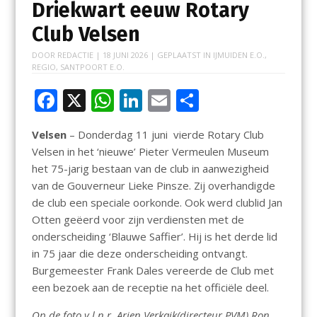
Driekwart eeuw Rotary
Club Velsen
DOOR
REDACTIE
|
18 JUNI 2026
| GEPLAATST IN
IJMUIDEN E.O.
,
REGIO
,
SANTPOORT E.O.
F
X
W
Li
E
D
ac
h
n
m
el
Velsen
– Donderdag 11 juni vierde Rotary Club
e
at
k
ai
e
Velsen in het ‘nieuwe’ Pieter Vermeulen Museum
b
s
e
l
n
het 75-jarig bestaan van de club in aanwezigheid
o
A
dI
van de Gouverneur Lieke Pinsze. Zij overhandigde
de club een speciale oorkonde. Ook werd clublid Jan
o
p
n
Otten geëerd voor zijn verdiensten met de
k
p
onderscheiding ‘Blauwe Saffier’. Hij is het derde lid
in 75 jaar die deze onderscheiding ontvangt.
Burgemeester Frank Dales vereerde de Club met
een bezoek aan de receptie na het officiële deel.
Op de foto v.l.n.r. Arjen Verkaik(directeur PVM) Ron