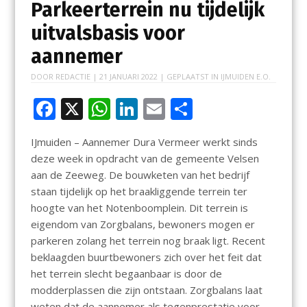
Parkeerterrein nu tijdelijk
uitvalsbasis voor
aannemer
DOOR
REDACTIE
|
21 JANUARI 2022
| GEPLAATST IN
IJMUIDEN E.O.
F
X
W
Li
E
D
ac
h
n
m
el
IJmuiden – Aannemer Dura Vermeer werkt sinds
e
at
k
ai
e
deze week in opdracht van de gemeente Velsen
b
s
e
l
n
aan de Zeeweg. De bouwketen van het bedrijf
o
A
dI
staan tijdelijk op het braakliggende terrein ter
hoogte van het Notenboomplein. Dit terrein is
o
p
n
eigendom van Zorgbalans, bewoners mogen er
k
p
parkeren zolang het terrein nog braak ligt. Recent
beklaagden buurtbewoners zich over het feit dat
het terrein slecht begaanbaar is door de
modderplassen die zijn ontstaan. Zorgbalans laat
weten dat de aannemer als tegenprestatie voor