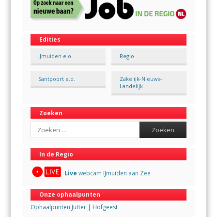
Edities
IJmuiden e.o.
Regio
Santpoort e.o.
Zakelijk-Nieuws-
Landelijk
Zoeken
Search
In de Regio
Live
webcam IJmuiden aan Zee
Onze ophaalpunten
Ophaalpunten Jutter | Hofgeest