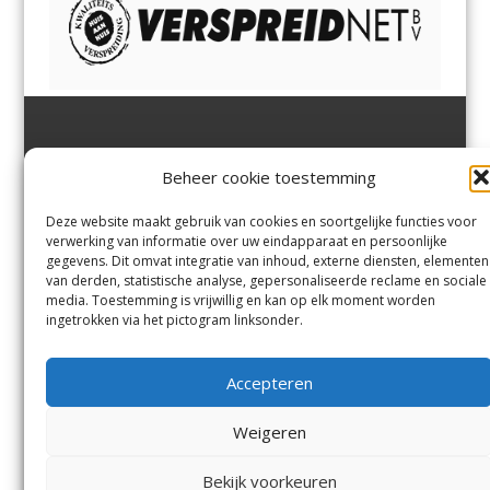
Jutter | Hofgeest
IJmuiden,
en
Velsen-Noord
Beheer cookie toestemming
Margadantstraat 34
Velserbroek
,
Velsen-Zuid,
1976 DN IJmuiden
Santpoort-Noord
,
Santpoort-
0255-533900
Zuid
,
Driehuis
en
Deze website maakt gebruik van cookies en soortgelijke functies voor
info@jutter.nl
of
info@hofgee
Spaarnwoude
.
verwerking van informatie over uw eindapparaat en persoonlijke
st.nl
gegevens. Dit omvat integratie van inhoud, externe diensten, elementen
van derden, statistische analyse, gepersonaliseerde reclame en sociale
media. Toestemming is vrijwillig en kan op elk moment worden
Contact
ingetrokken via het pictogram linksonder.
Andere uitgaven
Bezorgklacht
Ophaalpunten
Accepteren
Vacatures
Voorwaarden
Privacyverklaring
Weigeren
Bekijk voorkeuren
© Kennemerland Pers B.V.