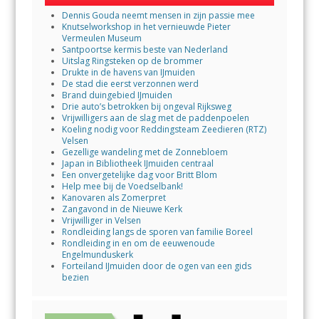
Dennis Gouda neemt mensen in zijn passie mee
Knutselworkshop in het vernieuwde Pieter
Vermeulen Museum
Santpoortse kermis beste van Nederland
Uitslag Ringsteken op de brommer
Drukte in de havens van IJmuiden
De stad die eerst verzonnen werd
Brand duingebied IJmuiden
Drie auto’s betrokken bij ongeval Rijksweg
Vrijwilligers aan de slag met de paddenpoelen
Koeling nodig voor Reddingsteam Zeedieren (RTZ)
Velsen
Gezellige wandeling met de Zonnebloem
Japan in Bibliotheek IJmuiden centraal
Een onvergetelijke dag voor Britt Blom
Help mee bij de Voedselbank!
Kanovaren als Zomerpret
Zangavond in de Nieuwe Kerk
Vrijwilliger in Velsen
Rondleiding langs de sporen van familie Boreel
Rondleiding in en om de eeuwenoude
Engelmunduskerk
Forteiland IJmuiden door de ogen van een gids
bezien