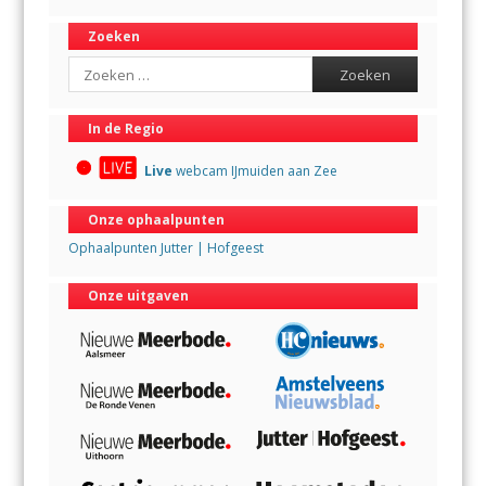
Zoeken
Search
In de Regio
Live
webcam IJmuiden aan Zee
Onze ophaalpunten
Ophaalpunten Jutter | Hofgeest
Onze uitgaven