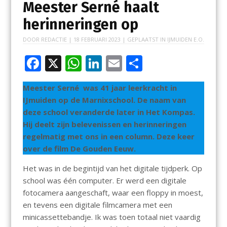
Meester Serné haalt
herinneringen op
DOOR
REDACTIE
|
18 FEBRUARI 2023
| GEPLAATST IN
IJMUIDEN E.O.
F
X
W
Li
E
D
ac
h
n
m
el
Meester Serné was 41 jaar leerkracht in
e
at
k
ai
e
IJmuiden op de Marnixschool. De naam van
b
s
e
l
n
deze school veranderde later in Het Kompas.
o
A
dI
Hij deelt zijn belevenissen en herinneringen
regelmatig met ons in een column. Deze keer
o
p
n
over de film De Gouden Eeuw.
k
p
Het was in de begintijd van het digitale tijdperk. Op
school was één computer. Er werd een digitale
fotocamera aangeschaft, waar een floppy in moest,
en tevens een digitale filmcamera met een
minicassettebandje. Ik was toen totaal niet vaardig