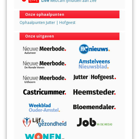
Live
webcam IJmuiden aan Zee
Onze ophaalpunten
Ophaalpunten Jutter | Hofgeest
Onze uitgaven