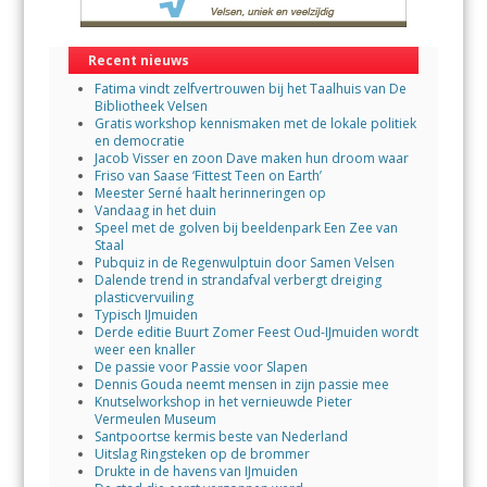
Recent nieuws
Fatima vindt zelfvertrouwen bij het Taalhuis van De
Bibliotheek Velsen
Gratis workshop kennismaken met de lokale politiek
en democratie
Jacob Visser en zoon Dave maken hun droom waar
Friso van Saase ‘Fittest Teen on Earth’
Meester Serné haalt herinneringen op
Vandaag in het duin
Speel met de golven bij beeldenpark Een Zee van
Staal
Pubquiz in de Regenwulptuin door Samen Velsen
Dalende trend in strandafval verbergt dreiging
plasticvervuiling
Typisch IJmuiden
Derde editie Buurt Zomer Feest Oud-IJmuiden wordt
weer een knaller
De passie voor Passie voor Slapen
Dennis Gouda neemt mensen in zijn passie mee
Knutselworkshop in het vernieuwde Pieter
Vermeulen Museum
Santpoortse kermis beste van Nederland
Uitslag Ringsteken op de brommer
Drukte in de havens van IJmuiden