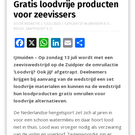
Gratis loodvrije producten
voor zeevissers
DOOR
REDACTIE
|
5 JULI 2025
| GEPLAATST IN
IJMUIDEN E.O.
,
REGIO
,
SANTPOORT E.O.
F
X
W
Li
E
D
ac
h
n
m
el
IJmuiden – Op zondag 13 juli wordt met een
e
at
k
ai
e
zeeviswedstrijd op de Zuidpier de omruilactie
b
s
e
l
n
‘Loodvrij? Ook jij!’ afgetrapt. Deelnemers
o
A
dI
krijgen bij aanvang van de wedstrijd een set
loodvrije materialen en kunnen na de wedstrijd
o
p
n
hun loodproducten gratis omruilen voor
k
p
loodvrije alternatieven.
De Nederlandse hengelsport zet zich al jaren in
voor een schoon watermilieu en daar hoort lood
niet in thuis. Lood was vroeger nodig als verzwaring
van de vislijn en voerkorf. Tegenwoordig zijn er