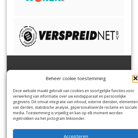
Jutter | Hofgeest
IJmuiden,
en
Velsen-Noord
Beheer cookie toestemming
Margadantstraat 34
Velserbroek
,
Velsen-Zuid,
1976 DN IJmuiden
Santpoort-Noord
,
Santpoort-
0255-533900
Zuid
,
Driehuis
en
Deze website maakt gebruik van cookies en soortgelijke functies voor
info@jutter.nl
of
info@hofgee
Spaarnwoude
.
verwerking van informatie over uw eindapparaat en persoonlijke
st.nl
gegevens. Dit omvat integratie van inhoud, externe diensten, elementen
van derden, statistische analyse, gepersonaliseerde reclame en sociale
media. Toestemming is vrijwillig en kan op elk moment worden
Contact
ingetrokken via het pictogram linksonder.
Andere uitgaven
Bezorgklacht
Ophaalpunten
Accepteren
Vacatures