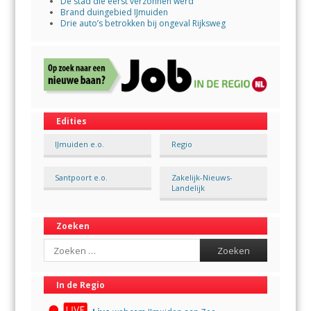
De stad die eerst verzonnen werd
Brand duingebied IJmuiden
Drie auto’s betrokken bij ongeval Rijksweg
Edities
IJmuiden e.o.
Regio
Santpoort e.o.
Zakelijk-Nieuws-
Landelijk
Zoeken
Search
In de Regio